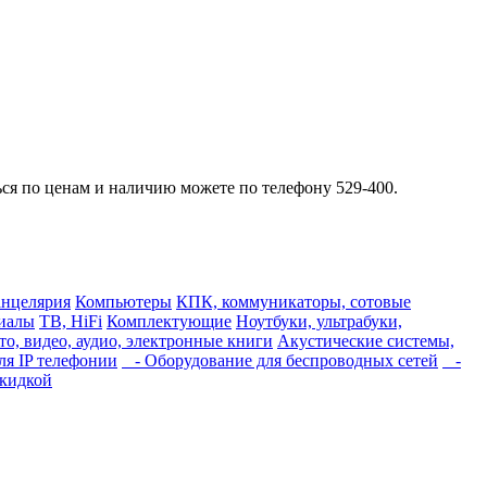
ься по ценам и наличию можете по телефону 529-400.
нцелярия
Компьютеры
КПК, коммуникаторы, сотовые
риалы
ТВ, HiFi
Комплектующие
Ноутбуки, ультрабуки,
о, видео, аудио, электронные книги
Акустические системы,
я IP телефонии
- Оборудование для беспроводных сетей
-
скидкой