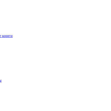
е книги
ы