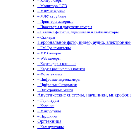
– Контроллеры
– Мониторы LCD
– МФУ лазерные
– МФУ струйные
– Принтеры лазерные
– Проекторы и документ-камеры
– Сетевые фильтры, удлинители и стабилизаторы
– Сканеры
Персональное фото, видео, аудио, электронны
– FM Трансмиттеры
– MP3 плееры
– Web камеры
– Картридеры внешние
– Карты расширения памяти
– Фототехника
– Цифровые видеокамеры
– Цифровые Фоторамки
– Электронные книги
Акустические системы, наушники, микрофон
– Гарнитуры
– Колонки
– Микрофоны
– Наушники
Оргтехника
– Калькуляторы