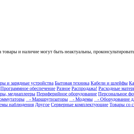
а товары и наличие могут быть неактуальны, проконсультироват
ры и зарядные устройства
Бытовая техника
Кабели и шлейфы
Ка
Программное обеспечение
Разное
Распродажа!
Расходные мате
ры, медиаплееры
Периферийное оборудование
Персональное фот
оммутаторы
- Маршрутизаторы
- Модемы
- Оборудование дл
емы наблюдения
Другое
Серверные комплектующие
Товары со 