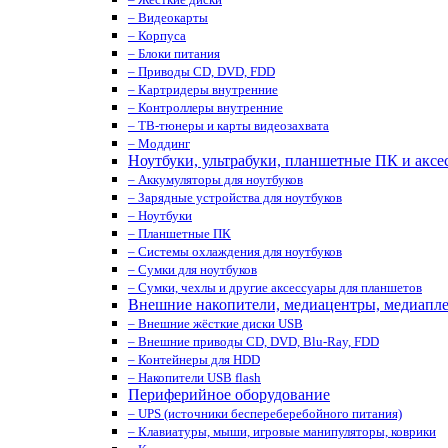
– Видеокарты
– Корпуса
– Блоки питания
– Приводы CD, DVD, FDD
– Картридеры внутренние
– Контроллеры внутренние
– ТВ-тюнеры и карты видеозахвата
– Моддинг
Ноутбуки, ультрабуки, планшетные ПК и аксе
– Аккумуляторы для ноутбуков
– Зарядные устройства для ноутбуков
– Ноутбуки
– Планшетные ПК
– Системы охлаждения для ноутбуков
– Сумки для ноутбуков
– Сумки, чехлы и другие аксессуары для планшетов
Внешние накопители, медиацентры, медиапл
– Внешние жёсткие диски USB
– Внешние приводы CD, DVD, Blu-Ray, FDD
– Контейнеры для HDD
– Накопители USB flash
Периферийное оборудование
– UPS (источники беспереберебойного питания)
– Клавиатуры, мыши, игровые манипуляторы, коврики