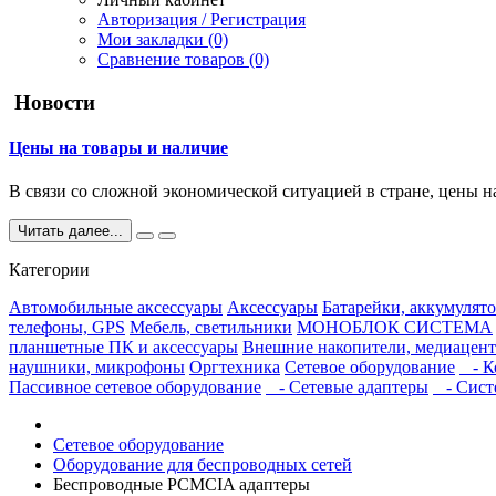
Авторизация / Регистрация
Мои закладки (0)
Сравнение товаров (0)
Новости
Цены на товары и наличие
В связи со сложной экономической ситуацией в стране, цены н
Читать далее...
Категории
Автомобильные аксессуары
Аксессуары
Батарейки, аккумулято
телефоны, GPS
Мебель, светильники
МОНОБЛОК СИСТЕМА
планшетные ПК и аксессуары
Внешние накопители, медиацент
наушники, микрофоны
Оргтехника
Сетевое оборудование
- К
Пассивное сетевое оборудование
- Сетевые адаптеры
- Сист
Сетевое оборудование
Оборудование для беспроводных сетей
Беспроводные PCMCIA адаптеры