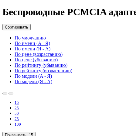
Беспроводные PCMCIA адапт
Сортировать
По умолчанию
По имени (A - Я)
По имени (Я - A)
По цене (возрастанию)
По цене (убыванию)
По рейтингу (убыванию)
По рейтингу (возрастанию)
По модели (A - Я)
По модели (Я - A)
15
25
50
75
100
Показывать:
15