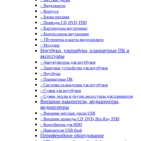
– Видеокарты
– Корпуса
– Блоки питания
– Приводы CD, DVD, FDD
– Картридеры внутренние
– Контроллеры внутренние
– ТВ-тюнеры и карты видеозахвата
– Моддинг
Ноутбуки, ультрабуки, планшетные ПК и
аксессуары
– Аккумуляторы для ноутбуков
– Зарядные устройства для ноутбуков
– Ноутбуки
– Планшетные ПК
– Системы охлаждения для ноутбуков
– Сумки для ноутбуков
– Сумки, чехлы и другие аксессуары для планшетов
Внешние накопители, медиацентры,
медиаплееры
– Внешние жёсткие диски USB
– Внешние приводы CD, DVD, Blu-Ray, FDD
– Контейнеры для HDD
– Накопители USB flash
Периферийное оборудование