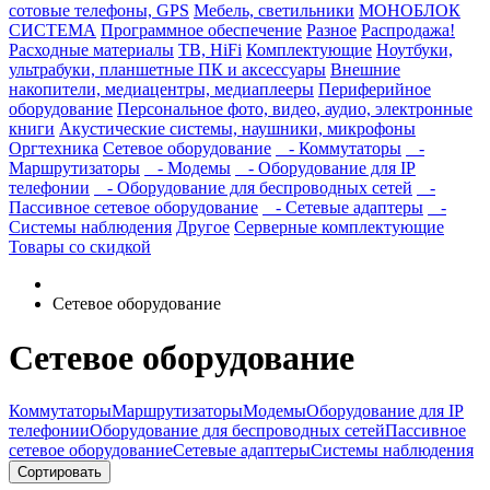
сотовые телефоны, GPS
Мебель, светильники
МОНОБЛОК
СИСТЕМА
Программное обеспечение
Разное
Распродажа!
Расходные материалы
ТВ, HiFi
Комплектующие
Ноутбуки,
ультрабуки, планшетные ПК и аксессуары
Внешние
накопители, медиацентры, медиаплееры
Периферийное
оборудование
Персональное фото, видео, аудио, электронные
книги
Акустические системы, наушники, микрофоны
Оргтехника
Сетевое оборудование
- Коммутаторы
-
Маршрутизаторы
- Модемы
- Оборудование для IP
телефонии
- Оборудование для беспроводных сетей
-
Пассивное сетевое оборудование
- Сетевые адаптеры
-
Системы наблюдения
Другое
Серверные комплектующие
Товары со скидкой
Сетевое оборудование
Сетевое оборудование
Коммутаторы
Маршрутизаторы
Модемы
Оборудование для IP
телефонии
Оборудование для беспроводных сетей
Пассивное
сетевое оборудование
Сетевые адаптеры
Системы наблюдения
Сортировать