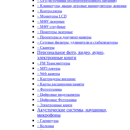
– UPS (источники беспереберебойного питания)
– Клавиатуры, мыши, игровые манипуляторы, коврики
– Контроллеры
– Мониторы LCD
– МФУ лазерные
– МФУ струйные
– Принтеры лазерные
– Проекторы и документ-камеры
– Сетевые фильтры, удлинители и стабилизаторы
– Сканеры
Персональное фото, видео, аудио,
электронные книги
– FM Трансмиттеры
– MP3 плееры
– Web камеры
– Картридеры внешние
– Карты расширения памяти
– Фототехника
– Цифровые видеокамеры
– Цифровые Фоторамки
– Электронные книги
Акустические системы, наушники,
микрофоны
– Гарнитуры
– Колонки