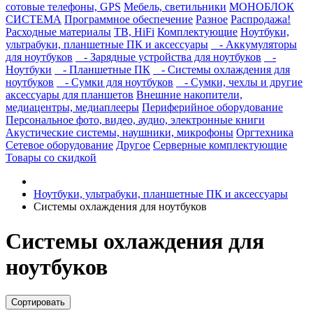
сотовые телефоны, GPS
Мебель, светильники
МОНОБЛОК
СИСТЕМА
Программное обеспечение
Разное
Распродажа!
Расходные материалы
ТВ, HiFi
Комплектующие
Ноутбуки,
ультрабуки, планшетные ПК и аксессуары
- Аккумуляторы
для ноутбуков
- Зарядные устройства для ноутбуков
-
Ноутбуки
- Планшетные ПК
- Системы охлаждения для
ноутбуков
- Сумки для ноутбуков
- Сумки, чехлы и другие
аксессуары для планшетов
Внешние накопители,
медиацентры, медиаплееры
Периферийное оборудование
Персональное фото, видео, аудио, электронные книги
Акустические системы, наушники, микрофоны
Оргтехника
Сетевое оборудование
Другое
Серверные комплектующие
Товары со скидкой
Ноутбуки, ультрабуки, планшетные ПК и аксессуары
Системы охлаждения для ноутбуков
Системы охлаждения для
ноутбуков
Сортировать