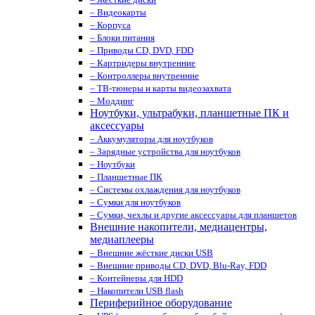
– Видеокарты
– Корпуса
– Блоки питания
– Приводы CD, DVD, FDD
– Картридеры внутренние
– Контроллеры внутренние
– ТВ-тюнеры и карты видеозахвата
– Моддинг
Ноутбуки, ультрабуки, планшетные ПК и
аксессуары
– Аккумуляторы для ноутбуков
– Зарядные устройства для ноутбуков
– Ноутбуки
– Планшетные ПК
– Системы охлаждения для ноутбуков
– Сумки для ноутбуков
– Сумки, чехлы и другие аксессуары для планшетов
Внешние накопители, медиацентры,
медиаплееры
– Внешние жёсткие диски USB
– Внешние приводы CD, DVD, Blu-Ray, FDD
– Контейнеры для HDD
– Накопители USB flash
Периферийное оборудование