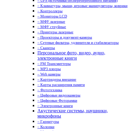
– UPS (источники беспереберебойного питания)
– Клавиатуры, мыши, игровые манипуляторы, коврики
– Контроллеры
– Мониторы LCD
– МФУ лазерные
– МФУ струйные
– Принтеры лазерные
– Проекторы и документ-камеры
– Сетевые фильтры, удлинители и стабилизаторы
– Сканеры
Персональное фото, видео, аудио,
электронные книги
– FM Трансмиттеры
– MP3 плееры
– Web камеры
– Картридеры внешние
– Карты расширения памяти
– Фототехника
– Цифровые видеокамеры
– Цифровые Фоторамки
– Электронные книги
Акустические системы, наушники,
микрофоны
– Гарнитуры
– Колонки