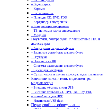
– Видеокарты
– Корпуса
– Блоки питания
– Приводы CD, DVD, FDD
– Картридеры внутренние
– Контроллеры внутренние
– ТВ-тюнеры и карты видеозахвата
– Моддинг
Ноутбуки, ультрабуки, планшетные ПК и
аксессуары
– Аккумуляторы для ноутбуков
– Зарядные устройства для ноутбуков
– Ноутбуки
– Планшетные ПК
– Системы охлаждения для ноутбуков
– Сумки для ноутбуков
– Сумки, чехлы и другие аксессуары для планшетов
Внешние накопители, медиацентры,
медиаплееры
– Внешние жёсткие диски USB
– Внешние приводы CD, DVD, Blu-Ray, FDD
– Контейнеры для HDD
– Накопители USB flash
Периферийное оборудование