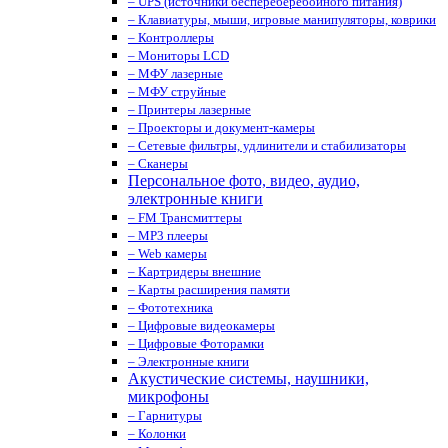
– UPS (источники беспереберебойного питания)
– Клавиатуры, мыши, игровые манипуляторы, коврики
– Контроллеры
– Мониторы LCD
– МФУ лазерные
– МФУ струйные
– Принтеры лазерные
– Проекторы и документ-камеры
– Сетевые фильтры, удлинители и стабилизаторы
– Сканеры
Персональное фото, видео, аудио,
электронные книги
– FM Трансмиттеры
– MP3 плееры
– Web камеры
– Картридеры внешние
– Карты расширения памяти
– Фототехника
– Цифровые видеокамеры
– Цифровые Фоторамки
– Электронные книги
Акустические системы, наушники,
микрофоны
– Гарнитуры
– Колонки