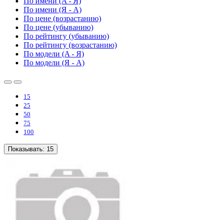
По имени (A - Я)
По имени (Я - A)
По цене (возрастанию)
По цене (убыванию)
По рейтингу (убыванию)
По рейтингу (возрастанию)
По модели (A - Я)
По модели (Я - A)
15
25
50
75
100
Показывать:
15