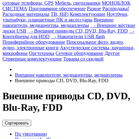
сотовые телефоны, GPS
Мебель, светильники
МОНОБЛОК
СИСТЕМА
Программное обеспечение
Разное
Распродажа!
Расходные материалы
ТВ, HiFi
Комплектующие
Ноутбуки,
ультрабуки, планшетные ПК и аксессуары
Внешние
накопители, медиацентры, медиаплееры
- Внешние жёсткие
диски USB
- Внешние приводы CD, DVD, Blu-Ray, FDD
-
Контейнеры для HDD
- Накопители USB flash
Периферийное оборудование
Персональное фото, видео,
аудио, электронные книги
Акустические системы, наушники,
микрофоны
Оргтехника
Сетевое оборудование
Другое
Серверные комплектующие
Товары со скидкой
Внешние накопители, медиацентры, медиаплееры
Внешние приводы CD, DVD, Blu-Ray, FDD
Внешние приводы CD, DVD,
Blu-Ray, FDD
Сортировать
По умолчанию