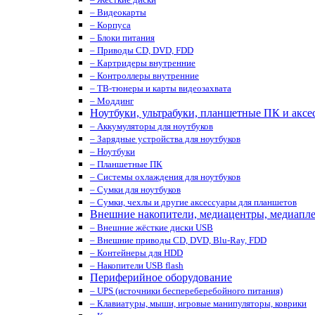
– Видеокарты
– Корпуса
– Блоки питания
– Приводы CD, DVD, FDD
– Картридеры внутренние
– Контроллеры внутренние
– ТВ-тюнеры и карты видеозахвата
– Моддинг
Ноутбуки, ультрабуки, планшетные ПК и аксе
– Аккумуляторы для ноутбуков
– Зарядные устройства для ноутбуков
– Ноутбуки
– Планшетные ПК
– Системы охлаждения для ноутбуков
– Сумки для ноутбуков
– Сумки, чехлы и другие аксессуары для планшетов
Внешние накопители, медиацентры, медиапл
– Внешние жёсткие диски USB
– Внешние приводы CD, DVD, Blu-Ray, FDD
– Контейнеры для HDD
– Накопители USB flash
Периферийное оборудование
– UPS (источники беспереберебойного питания)
– Клавиатуры, мыши, игровые манипуляторы, коврики