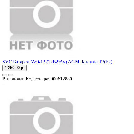
SVC Батарея AV9-12 (12В/9Ач) AGM, Клемма T2(F2)
1 250.00 р.
В наличии
Код товара:
000612880
..