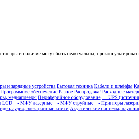
а товары и наличие могут быть неактуальны, проконсультироват
ры и зарядные устройства
Бытовая техника
Кабели и шлейфы
Ка
Программное обеспечение
Разное
Распродажа!
Расходные мате
ры, медиаплееры
Периферийное оборудование
- UPS (источник
ы LCD
- МФУ лазерные
- МФУ струйные
- Принтеры лазерн
идео, аудио, электронные книги
Акустические системы, наушни