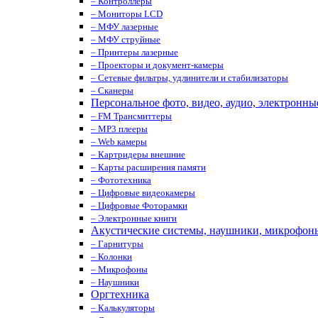
– Контроллеры
– Мониторы LCD
– МФУ лазерные
– МФУ струйные
– Принтеры лазерные
– Проекторы и документ-камеры
– Сетевые фильтры, удлинители и стабилизаторы
– Сканеры
Персональное фото, видео, аудио, электронны
– FM Трансмиттеры
– MP3 плееры
– Web камеры
– Картридеры внешние
– Карты расширения памяти
– Фототехника
– Цифровые видеокамеры
– Цифровые Фоторамки
– Электронные книги
Акустические системы, наушники, микрофон
– Гарнитуры
– Колонки
– Микрофоны
– Наушники
Оргтехника
– Калькуляторы