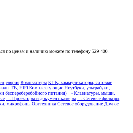
ься по ценам и наличию можете по телефону 529-400.
нцелярия
Компьютеры
КПК, коммуникаторы, сотовые
риалы
ТВ, HiFi
Комплектующие
Ноутбуки, ультрабуки,
и беспереберебойного питания)
- Клавиатуры, мыши,
ые
- Проекторы и документ-камеры
- Сетевые фильтры,
ки, микрофоны
Оргтехника
Сетевое оборудование
Другое