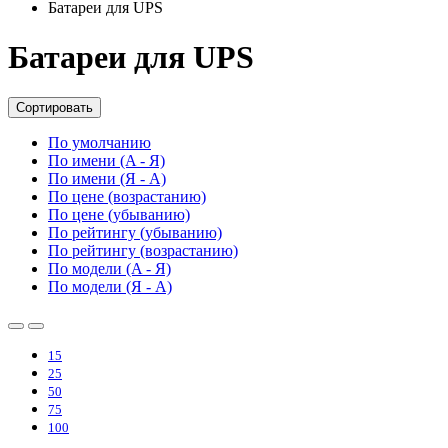
Батареи для UPS
Батареи для UPS
Сортировать
По умолчанию
По имени (A - Я)
По имени (Я - A)
По цене (возрастанию)
По цене (убыванию)
По рейтингу (убыванию)
По рейтингу (возрастанию)
По модели (A - Я)
По модели (Я - A)
15
25
50
75
100