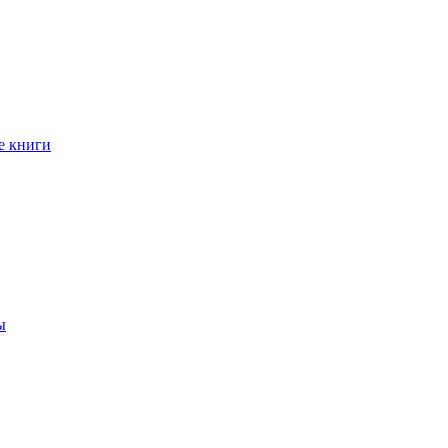
е книги
ы