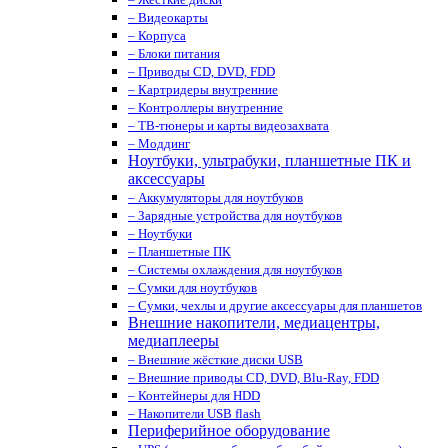
– Видеокарты
– Корпуса
– Блоки питания
– Приводы CD, DVD, FDD
– Картридеры внутренние
– Контроллеры внутренние
– ТВ-тюнеры и карты видеозахвата
– Моддинг
Ноутбуки, ультрабуки, планшетные ПК и
аксессуары
– Аккумуляторы для ноутбуков
– Зарядные устройства для ноутбуков
– Ноутбуки
– Планшетные ПК
– Системы охлаждения для ноутбуков
– Сумки для ноутбуков
– Сумки, чехлы и другие аксессуары для планшетов
Внешние накопители, медиацентры,
медиаплееры
– Внешние жёсткие диски USB
– Внешние приводы CD, DVD, Blu-Ray, FDD
– Контейнеры для HDD
– Накопители USB flash
Периферийное оборудование