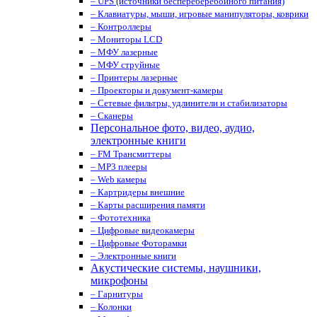
– UPS (источники беспереберебойного питания)
– Клавиатуры, мыши, игровые манипуляторы, коврики
– Контроллеры
– Мониторы LCD
– МФУ лазерные
– МФУ струйные
– Принтеры лазерные
– Проекторы и документ-камеры
– Сетевые фильтры, удлинители и стабилизаторы
– Сканеры
Персональное фото, видео, аудио,
электронные книги
– FM Трансмиттеры
– MP3 плееры
– Web камеры
– Картридеры внешние
– Карты расширения памяти
– Фототехника
– Цифровые видеокамеры
– Цифровые Фоторамки
– Электронные книги
Акустические системы, наушники,
микрофоны
– Гарнитуры
– Колонки