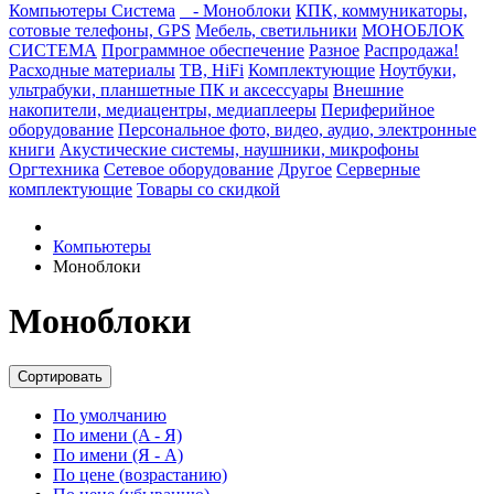
Компьютеры Система
- Моноблоки
КПК, коммуникаторы,
сотовые телефоны, GPS
Мебель, светильники
МОНОБЛОК
СИСТЕМА
Программное обеспечение
Разное
Распродажа!
Расходные материалы
ТВ, HiFi
Комплектующие
Ноутбуки,
ультрабуки, планшетные ПК и аксессуары
Внешние
накопители, медиацентры, медиаплееры
Периферийное
оборудование
Персональное фото, видео, аудио, электронные
книги
Акустические системы, наушники, микрофоны
Оргтехника
Сетевое оборудование
Другое
Серверные
комплектующие
Товары со скидкой
Компьютеры
Моноблоки
Моноблоки
Сортировать
По умолчанию
По имени (A - Я)
По имени (Я - A)
По цене (возрастанию)