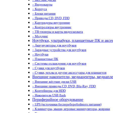
– Видеокарты
– Корпуса
– Блоки питания
– Приводы CD, DVD, FDD
– Картридеры внутренние
– Контроллеры внутренние
– ТВ-тюнеры и карты видеозахвата
– Моддинг
Ноутбуки, ультрабуки, планшетные ПК и аксе
– Аккумуляторы для ноутбуков
– Зарядные устройства для ноутбуков
– Ноутбуки
– Планшетные ПК
– Системы охлаждения для ноутбуков
– Сумки для ноутбуков
– Сумки, чехлы и другие аксессуары для планшетов
Внешние накопители, медиацентры, медиапл
– Внешние жёсткие диски USB
– Внешние приводы CD, DVD, Blu-Ray, FDD
– Контейнеры для HDD
– Накопители USB flash
Периферийное оборудование
– UPS (источники беспереберебойного питания)
– Клавиатуры, мыши, игровые манипуляторы, коврики