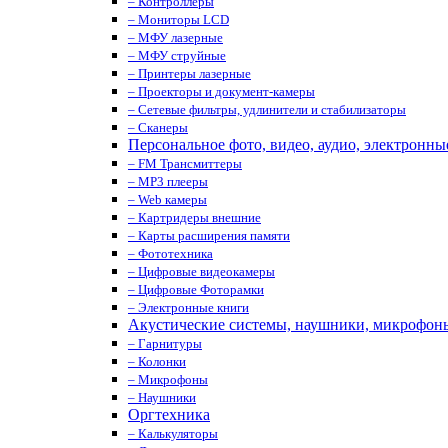
– Контроллеры
– Мониторы LCD
– МФУ лазерные
– МФУ струйные
– Принтеры лазерные
– Проекторы и документ-камеры
– Сетевые фильтры, удлинители и стабилизаторы
– Сканеры
Персональное фото, видео, аудио, электронны
– FM Трансмиттеры
– MP3 плееры
– Web камеры
– Картридеры внешние
– Карты расширения памяти
– Фототехника
– Цифровые видеокамеры
– Цифровые Фоторамки
– Электронные книги
Акустические системы, наушники, микрофон
– Гарнитуры
– Колонки
– Микрофоны
– Наушники
Оргтехника
– Калькуляторы