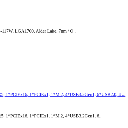
65-117W, LGA1700, Alder Lake, 7nm / O..
1*PCIEx16, 1*PCIEx1, 1*M.2, 4*USB3.2Gen1, 6*USB2.0, 4 ...
 1*PCIEx16, 1*PCIEx1, 1*M.2, 4*USB3.2Gen1, 6..