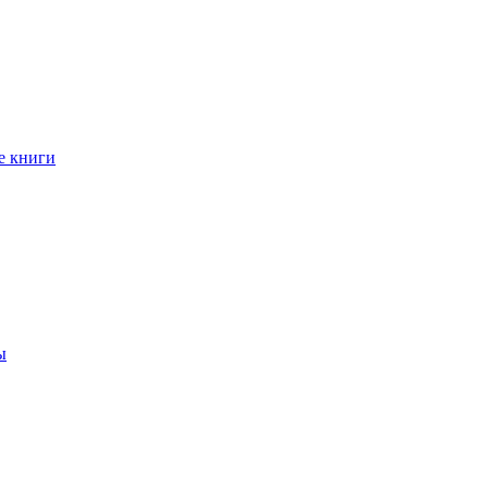
е книги
ы