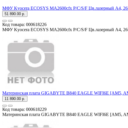
МФУ Kyocera ECOSYS MA2600cfx P/C/S/F Цв.лазерный А4, 26 стр
51 890.00 р.
Код товара:
000618226
МФУ Kyocera ECOSYS MA2600cfx P/C/S/F Цв.лазерный А4, 26 ст
Материнская плата GIGABYTE B840 EAGLE WIFI6E [AM5, AMD 
11 890.00 р.
Код товара:
000618229
Материнская плата GIGABYTE B840 EAGLE WIFI6E [AM5, AMD 