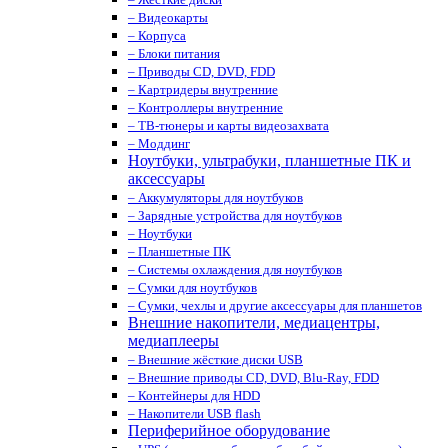
– Видеокарты
– Корпуса
– Блоки питания
– Приводы CD, DVD, FDD
– Картридеры внутренние
– Контроллеры внутренние
– ТВ-тюнеры и карты видеозахвата
– Моддинг
Ноутбуки, ультрабуки, планшетные ПК и
аксессуары
– Аккумуляторы для ноутбуков
– Зарядные устройства для ноутбуков
– Ноутбуки
– Планшетные ПК
– Системы охлаждения для ноутбуков
– Сумки для ноутбуков
– Сумки, чехлы и другие аксессуары для планшетов
Внешние накопители, медиацентры,
медиаплееры
– Внешние жёсткие диски USB
– Внешние приводы CD, DVD, Blu-Ray, FDD
– Контейнеры для HDD
– Накопители USB flash
Периферийное оборудование