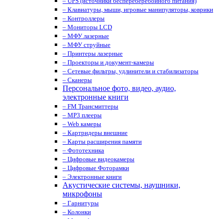
– UPS (источники беспереберебойного питания)
– Клавиатуры, мыши, игровые манипуляторы, коврики
– Контроллеры
– Мониторы LCD
– МФУ лазерные
– МФУ струйные
– Принтеры лазерные
– Проекторы и документ-камеры
– Сетевые фильтры, удлинители и стабилизаторы
– Сканеры
Персональное фото, видео, аудио,
электронные книги
– FM Трансмиттеры
– MP3 плееры
– Web камеры
– Картридеры внешние
– Карты расширения памяти
– Фототехника
– Цифровые видеокамеры
– Цифровые Фоторамки
– Электронные книги
Акустические системы, наушники,
микрофоны
– Гарнитуры
– Колонки