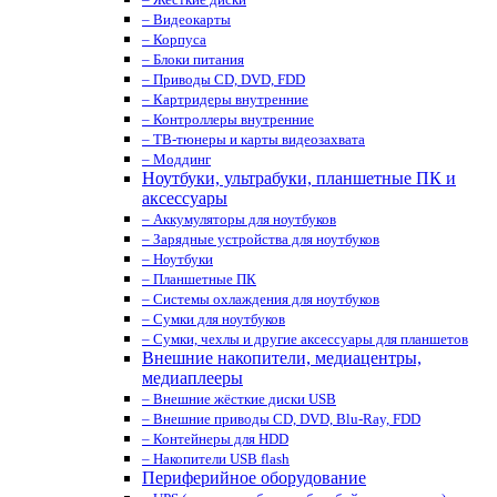
– Видеокарты
– Корпуса
– Блоки питания
– Приводы CD, DVD, FDD
– Картридеры внутренние
– Контроллеры внутренние
– ТВ-тюнеры и карты видеозахвата
– Моддинг
Ноутбуки, ультрабуки, планшетные ПК и
аксессуары
– Аккумуляторы для ноутбуков
– Зарядные устройства для ноутбуков
– Ноутбуки
– Планшетные ПК
– Системы охлаждения для ноутбуков
– Сумки для ноутбуков
– Сумки, чехлы и другие аксессуары для планшетов
Внешние накопители, медиацентры,
медиаплееры
– Внешние жёсткие диски USB
– Внешние приводы CD, DVD, Blu-Ray, FDD
– Контейнеры для HDD
– Накопители USB flash
Периферийное оборудование