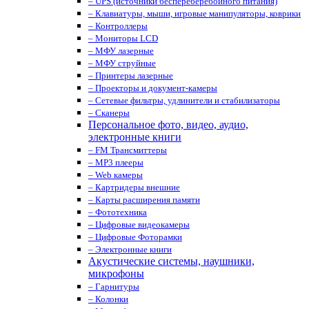
– UPS (источники беспереберебойного питания)
– Клавиатуры, мыши, игровые манипуляторы, коврики
– Контроллеры
– Мониторы LCD
– МФУ лазерные
– МФУ струйные
– Принтеры лазерные
– Проекторы и документ-камеры
– Сетевые фильтры, удлинители и стабилизаторы
– Сканеры
Персональное фото, видео, аудио,
электронные книги
– FM Трансмиттеры
– MP3 плееры
– Web камеры
– Картридеры внешние
– Карты расширения памяти
– Фототехника
– Цифровые видеокамеры
– Цифровые Фоторамки
– Электронные книги
Акустические системы, наушники,
микрофоны
– Гарнитуры
– Колонки