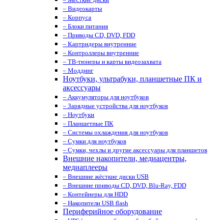
– Видеокарты
– Корпуса
– Блоки питания
– Приводы CD, DVD, FDD
– Картридеры внутренние
– Контроллеры внутренние
– ТВ-тюнеры и карты видеозахвата
– Моддинг
Ноутбуки, ультрабуки, планшетные ПК и
аксессуары
– Аккумуляторы для ноутбуков
– Зарядные устройства для ноутбуков
– Ноутбуки
– Планшетные ПК
– Системы охлаждения для ноутбуков
– Сумки для ноутбуков
– Сумки, чехлы и другие аксессуары для планшетов
Внешние накопители, медиацентры,
медиаплееры
– Внешние жёсткие диски USB
– Внешние приводы CD, DVD, Blu-Ray, FDD
– Контейнеры для HDD
– Накопители USB flash
Периферийное оборудование