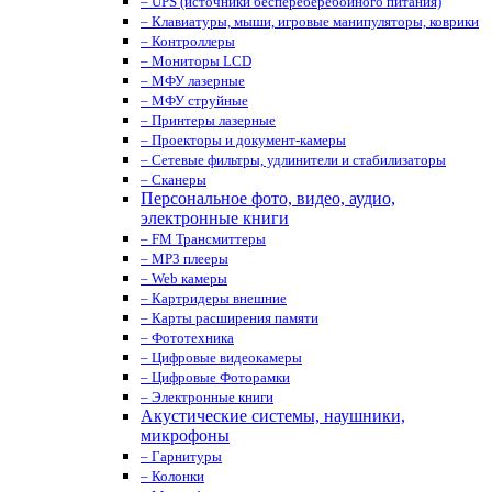
– UPS (источники беспереберебойного питания)
– Клавиатуры, мыши, игровые манипуляторы, коврики
– Контроллеры
– Мониторы LCD
– МФУ лазерные
– МФУ струйные
– Принтеры лазерные
– Проекторы и документ-камеры
– Сетевые фильтры, удлинители и стабилизаторы
– Сканеры
Персональное фото, видео, аудио,
электронные книги
– FM Трансмиттеры
– MP3 плееры
– Web камеры
– Картридеры внешние
– Карты расширения памяти
– Фототехника
– Цифровые видеокамеры
– Цифровые Фоторамки
– Электронные книги
Акустические системы, наушники,
микрофоны
– Гарнитуры
– Колонки