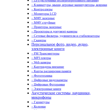
– UPS (источники беспереберебойного питания)
– Клавиатуры, мыши, игровые манипуляторы, коврики
– Контроллеры
– Мониторы LCD
– МФУ лазерные
– МФУ струйные
– Принтеры лазерные
– Проекторы и документ-камеры
– Сетевые фильтры, удлинители и стабилизаторы
– Сканеры
Персональное фото, видео, аудио,
электронные книги
– FM Трансмиттеры
– MP3 плееры
– Web камеры
– Картридеры внешние
– Карты расширения памяти
– Фототехника
– Цифровые видеокамеры
– Цифровые Фоторамки
– Электронные книги
Акустические системы, наушники,
микрофоны
– Гарнитуры
– Колонки