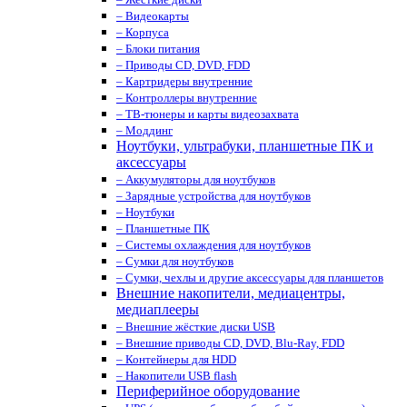
– Видеокарты
– Корпуса
– Блоки питания
– Приводы CD, DVD, FDD
– Картридеры внутренние
– Контроллеры внутренние
– ТВ-тюнеры и карты видеозахвата
– Моддинг
Ноутбуки, ультрабуки, планшетные ПК и
аксессуары
– Аккумуляторы для ноутбуков
– Зарядные устройства для ноутбуков
– Ноутбуки
– Планшетные ПК
– Системы охлаждения для ноутбуков
– Сумки для ноутбуков
– Сумки, чехлы и другие аксессуары для планшетов
Внешние накопители, медиацентры,
медиаплееры
– Внешние жёсткие диски USB
– Внешние приводы CD, DVD, Blu-Ray, FDD
– Контейнеры для HDD
– Накопители USB flash
Периферийное оборудование