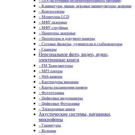
– UPS (источники беспереберебойного питания)
– Клавиатуры, мыши, игровые манипуляторы, коврики
– Контроллеры
– Мониторы LCD
– МФУ лазерные
– МФУ струйные
– Принтеры лазерные
– Проекторы и документ-камеры
– Сетевые фильтры, удлинители и стабилизаторы
– Сканеры
Персональное фото, видео, аудио,
электронные книги
– FM Трансмиттеры
– MP3 плееры
– Web камеры
– Картридеры внешние
– Карты расширения памяти
– Фототехника
– Цифровые видеокамеры
– Цифровые Фоторамки
– Электронные книги
Акустические системы, наушники,
микрофоны
– Гарнитуры
– Колонки