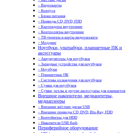
– Видеокарты
– Корпуса
– Блоки питания
– Приводы CD, DVD, FDD
– Картридеры внутренние
– Контроллеры внутренние
– ТВ-тюнеры и карты видеозахвата
– Моддинг
Ноутбуки, ультрабуки, планшетные ПК и
аксессуары
– Аккумуляторы для ноутбуков
– Зарядные устройства для ноутбуков
– Ноутбуки
– Планшетные ПК
– Системы охлаждения для ноутбуков
– Сумки для ноутбуков
– Сумки, чехлы и другие аксессуары для планшетов
Внешние накопители, медиацентры,
медиаплееры
– Внешние жёсткие диски USB
– Внешние приводы CD, DVD, Blu-Ray, FDD
– Контейнеры для HDD
– Накопители USB flash
Периферийное оборудование