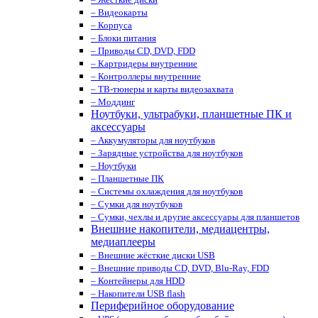
– Видеокарты
– Корпуса
– Блоки питания
– Приводы CD, DVD, FDD
– Картридеры внутренние
– Контроллеры внутренние
– ТВ-тюнеры и карты видеозахвата
– Моддинг
Ноутбуки, ультрабуки, планшетные ПК и
аксессуары
– Аккумуляторы для ноутбуков
– Зарядные устройства для ноутбуков
– Ноутбуки
– Планшетные ПК
– Системы охлаждения для ноутбуков
– Сумки для ноутбуков
– Сумки, чехлы и другие аксессуары для планшетов
Внешние накопители, медиацентры,
медиаплееры
– Внешние жёсткие диски USB
– Внешние приводы CD, DVD, Blu-Ray, FDD
– Контейнеры для HDD
– Накопители USB flash
Периферийное оборудование