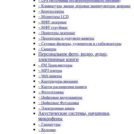
– UPS (источники беспереберебойного питания)
– Клавиатуры, мыши, игровые манипуляторы, коврики
– Контроллеры
– Мониторы LCD
– МФУ лазерные
– МФУ струйные
– Принтеры лазерные
– Проекторы и документ-камеры
– Сетевые фильтры, удлинители и стабилизаторы
– Сканеры
Персональное фото, видео, аудио,
электронные книги
– FM Трансмиттеры
– MP3 плееры
– Web камеры
– Картридеры внешние
– Карты расширения памяти
– Фототехника
– Цифровые видеокамеры
– Цифровые Фоторамки
– Электронные книги
Акустические системы, наушники,
микрофоны
– Гарнитуры
– Колонки