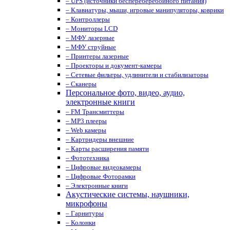
– UPS (источники беспереберебойного питания)
– Клавиатуры, мыши, игровые манипуляторы, коврики
– Контроллеры
– Мониторы LCD
– МФУ лазерные
– МФУ струйные
– Принтеры лазерные
– Проекторы и документ-камеры
– Сетевые фильтры, удлинители и стабилизаторы
– Сканеры
Персональное фото, видео, аудио,
электронные книги
– FM Трансмиттеры
– MP3 плееры
– Web камеры
– Картридеры внешние
– Карты расширения памяти
– Фототехника
– Цифровые видеокамеры
– Цифровые Фоторамки
– Электронные книги
Акустические системы, наушники,
микрофоны
– Гарнитуры
– Колонки