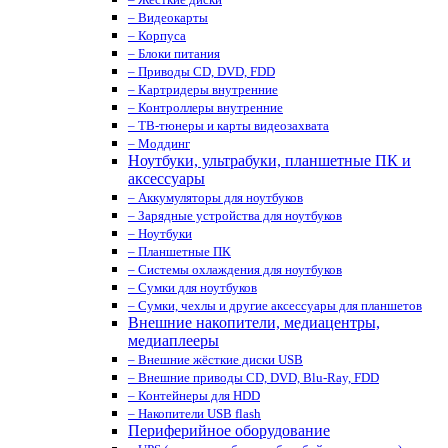
– Видеокарты
– Корпуса
– Блоки питания
– Приводы CD, DVD, FDD
– Картридеры внутренние
– Контроллеры внутренние
– ТВ-тюнеры и карты видеозахвата
– Моддинг
Ноутбуки, ультрабуки, планшетные ПК и
аксессуары
– Аккумуляторы для ноутбуков
– Зарядные устройства для ноутбуков
– Ноутбуки
– Планшетные ПК
– Системы охлаждения для ноутбуков
– Сумки для ноутбуков
– Сумки, чехлы и другие аксессуары для планшетов
Внешние накопители, медиацентры,
медиаплееры
– Внешние жёсткие диски USB
– Внешние приводы CD, DVD, Blu-Ray, FDD
– Контейнеры для HDD
– Накопители USB flash
Периферийное оборудование