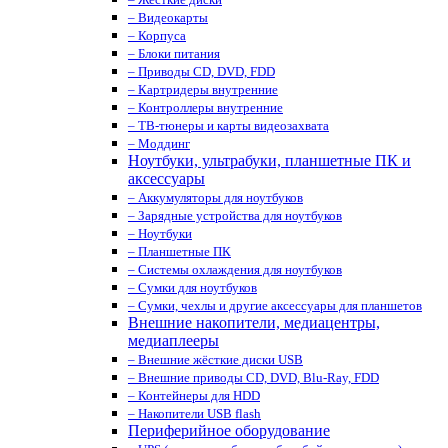
– Видеокарты
– Корпуса
– Блоки питания
– Приводы CD, DVD, FDD
– Картридеры внутренние
– Контроллеры внутренние
– ТВ-тюнеры и карты видеозахвата
– Моддинг
Ноутбуки, ультрабуки, планшетные ПК и
аксессуары
– Аккумуляторы для ноутбуков
– Зарядные устройства для ноутбуков
– Ноутбуки
– Планшетные ПК
– Системы охлаждения для ноутбуков
– Сумки для ноутбуков
– Сумки, чехлы и другие аксессуары для планшетов
Внешние накопители, медиацентры,
медиаплееры
– Внешние жёсткие диски USB
– Внешние приводы CD, DVD, Blu-Ray, FDD
– Контейнеры для HDD
– Накопители USB flash
Периферийное оборудование