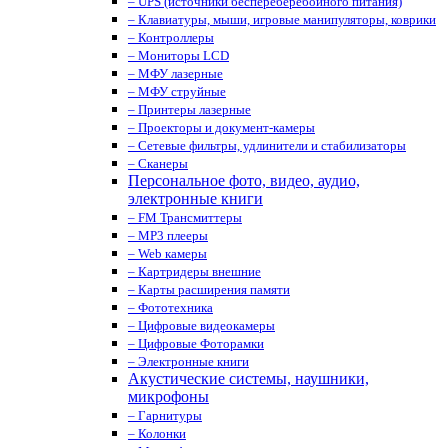
– UPS (источники беспереберебойного питания)
– Клавиатуры, мыши, игровые манипуляторы, коврики
– Контроллеры
– Мониторы LCD
– МФУ лазерные
– МФУ струйные
– Принтеры лазерные
– Проекторы и документ-камеры
– Сетевые фильтры, удлинители и стабилизаторы
– Сканеры
Персональное фото, видео, аудио,
электронные книги
– FM Трансмиттеры
– MP3 плееры
– Web камеры
– Картридеры внешние
– Карты расширения памяти
– Фототехника
– Цифровые видеокамеры
– Цифровые Фоторамки
– Электронные книги
Акустические системы, наушники,
микрофоны
– Гарнитуры
– Колонки