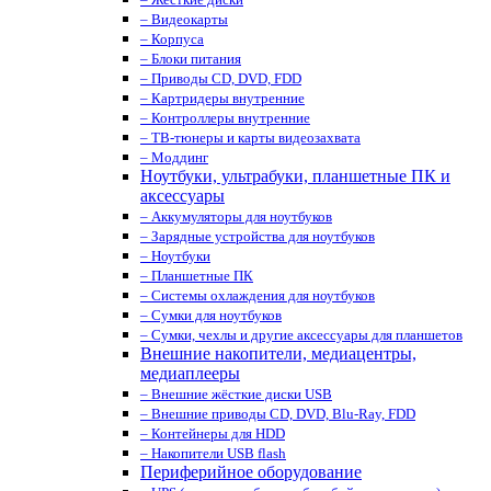
– Видеокарты
– Корпуса
– Блоки питания
– Приводы CD, DVD, FDD
– Картридеры внутренние
– Контроллеры внутренние
– ТВ-тюнеры и карты видеозахвата
– Моддинг
Ноутбуки, ультрабуки, планшетные ПК и
аксессуары
– Аккумуляторы для ноутбуков
– Зарядные устройства для ноутбуков
– Ноутбуки
– Планшетные ПК
– Системы охлаждения для ноутбуков
– Сумки для ноутбуков
– Сумки, чехлы и другие аксессуары для планшетов
Внешние накопители, медиацентры,
медиаплееры
– Внешние жёсткие диски USB
– Внешние приводы CD, DVD, Blu-Ray, FDD
– Контейнеры для HDD
– Накопители USB flash
Периферийное оборудование