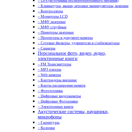
– UPS (источники беспереберебойного питания)
– Клавиатуры, мыши, игровые манипуляторы, коврики
– Контроллеры
– Мониторы LCD
– МФУ лазерные
– МФУ струйные
– Принтеры лазерные
– Проекторы и документ-камеры
– Сетевые фильтры, удлинители и стабилизаторы
– Сканеры
Персональное фото, видео, аудио,
электронные книги
– FM Трансмиттеры
– MP3 плееры
– Web камеры
– Картридеры внешние
– Карты расширения памяти
– Фототехника
– Цифровые видеокамеры
– Цифровые Фоторамки
– Электронные книги
Акустические системы, наушники,
микрофоны
– Гарнитуры
– Колонки