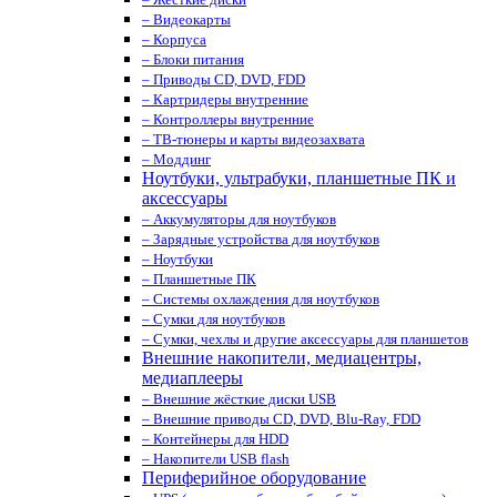
– Видеокарты
– Корпуса
– Блоки питания
– Приводы CD, DVD, FDD
– Картридеры внутренние
– Контроллеры внутренние
– ТВ-тюнеры и карты видеозахвата
– Моддинг
Ноутбуки, ультрабуки, планшетные ПК и
аксессуары
– Аккумуляторы для ноутбуков
– Зарядные устройства для ноутбуков
– Ноутбуки
– Планшетные ПК
– Системы охлаждения для ноутбуков
– Сумки для ноутбуков
– Сумки, чехлы и другие аксессуары для планшетов
Внешние накопители, медиацентры,
медиаплееры
– Внешние жёсткие диски USB
– Внешние приводы CD, DVD, Blu-Ray, FDD
– Контейнеры для HDD
– Накопители USB flash
Периферийное оборудование