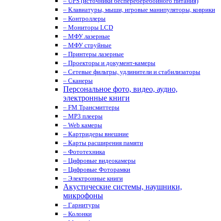
– UPS (источники беспереберебойного питания)
– Клавиатуры, мыши, игровые манипуляторы, коврики
– Контроллеры
– Мониторы LCD
– МФУ лазерные
– МФУ струйные
– Принтеры лазерные
– Проекторы и документ-камеры
– Сетевые фильтры, удлинители и стабилизаторы
– Сканеры
Персональное фото, видео, аудио,
электронные книги
– FM Трансмиттеры
– MP3 плееры
– Web камеры
– Картридеры внешние
– Карты расширения памяти
– Фототехника
– Цифровые видеокамеры
– Цифровые Фоторамки
– Электронные книги
Акустические системы, наушники,
микрофоны
– Гарнитуры
– Колонки