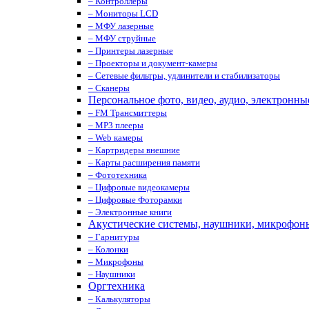
– Контроллеры
– Мониторы LCD
– МФУ лазерные
– МФУ струйные
– Принтеры лазерные
– Проекторы и документ-камеры
– Сетевые фильтры, удлинители и стабилизаторы
– Сканеры
Персональное фото, видео, аудио, электронны
– FM Трансмиттеры
– MP3 плееры
– Web камеры
– Картридеры внешние
– Карты расширения памяти
– Фототехника
– Цифровые видеокамеры
– Цифровые Фоторамки
– Электронные книги
Акустические системы, наушники, микрофон
– Гарнитуры
– Колонки
– Микрофоны
– Наушники
Оргтехника
– Калькуляторы