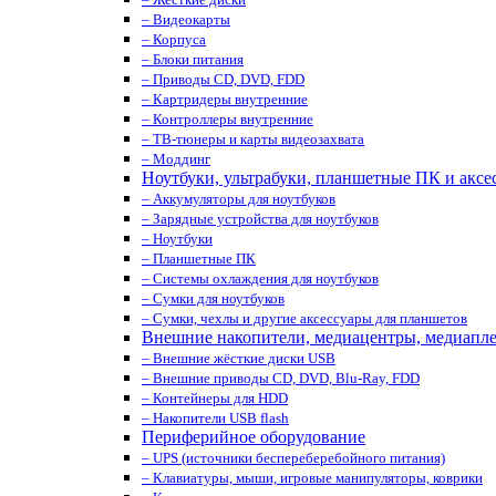
– Видеокарты
– Корпуса
– Блоки питания
– Приводы CD, DVD, FDD
– Картридеры внутренние
– Контроллеры внутренние
– ТВ-тюнеры и карты видеозахвата
– Моддинг
Ноутбуки, ультрабуки, планшетные ПК и аксе
– Аккумуляторы для ноутбуков
– Зарядные устройства для ноутбуков
– Ноутбуки
– Планшетные ПК
– Системы охлаждения для ноутбуков
– Сумки для ноутбуков
– Сумки, чехлы и другие аксессуары для планшетов
Внешние накопители, медиацентры, медиапл
– Внешние жёсткие диски USB
– Внешние приводы CD, DVD, Blu-Ray, FDD
– Контейнеры для HDD
– Накопители USB flash
Периферийное оборудование
– UPS (источники беспереберебойного питания)
– Клавиатуры, мыши, игровые манипуляторы, коврики