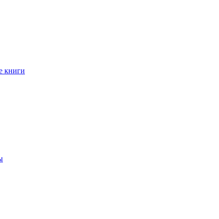
е книги
ы