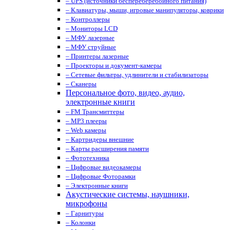
– UPS (источники беспереберебойного питания)
– Клавиатуры, мыши, игровые манипуляторы, коврики
– Контроллеры
– Мониторы LCD
– МФУ лазерные
– МФУ струйные
– Принтеры лазерные
– Проекторы и документ-камеры
– Сетевые фильтры, удлинители и стабилизаторы
– Сканеры
Персональное фото, видео, аудио,
электронные книги
– FM Трансмиттеры
– MP3 плееры
– Web камеры
– Картридеры внешние
– Карты расширения памяти
– Фототехника
– Цифровые видеокамеры
– Цифровые Фоторамки
– Электронные книги
Акустические системы, наушники,
микрофоны
– Гарнитуры
– Колонки