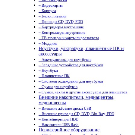
– Видеокарты
– Корпуса
– Блоки питания
– Приводы CD, DVD, FDD
– Картридеры внутренние
– Контроллеры внутренние
– ТВ-тюнеры и карты видеозахвата
– Моддинг
Ноутбуки, ультрабуки, планшетные ПК и
аксессуары
– Аккумуляторы для ноутбуков
– Зарядные устройства для ноутбуков
– Ноутбуки
– Планшетные ПК
– Системы охлаждения для ноутбуков
– Сумки для ноутбуков
– Сумки, чехлы и другие аксессуары для планшетов
Внешние накопители, медиацентры,
медиаплееры
– Внешние жёсткие диски USB
– Внешние приводы CD, DVD, Blu-Ray, FDD
– Контейнеры для HDD
– Накопители USB flash
Периферийное оборудование