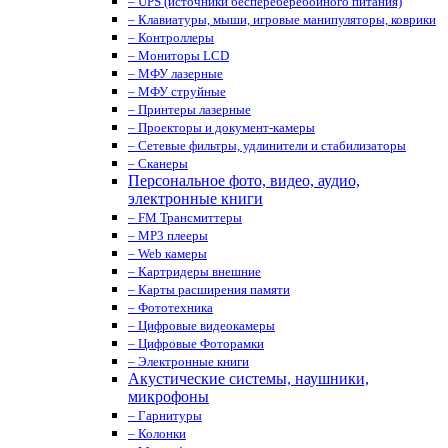
– UPS (источники беспереберебойного питания)
– Клавиатуры, мыши, игровые манипуляторы, коврики
– Контроллеры
– Мониторы LCD
– МФУ лазерные
– МФУ струйные
– Принтеры лазерные
– Проекторы и документ-камеры
– Сетевые фильтры, удлинители и стабилизаторы
– Сканеры
Персональное фото, видео, аудио,
электронные книги
– FM Трансмиттеры
– MP3 плееры
– Web камеры
– Картридеры внешние
– Карты расширения памяти
– Фототехника
– Цифровые видеокамеры
– Цифровые Фоторамки
– Электронные книги
Акустические системы, наушники,
микрофоны
– Гарнитуры
– Колонки