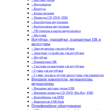
– Видеокарты
– Корпуса
– Блоки питания
– Приводы CD, DVD, FDD
– Картридеры внутренние
– Контроллеры внутренние
– ТВ-тюнеры и карты видеозахвата
– Моддинг
Ноутбуки, ультрабуки, планшетные ПК и
аксессуары
– Аккумуляторы для ноутбуков
– Зарядные устройства для ноутбуков
– Ноутбуки
– Планшетные ПК
– Системы охлаждения для ноутбуков
– Сумки для ноутбуков
– Сумки, чехлы и другие аксессуары для планшетов
Внешние накопители, медиацентры,
медиаплееры
– Внешние жёсткие диски USB
– Внешние приводы CD, DVD, Blu-Ray, FDD
– Контейнеры для HDD
– Накопители USB flash
Периферийное оборудование