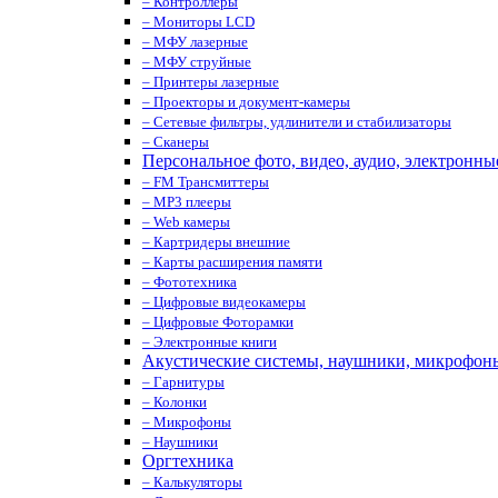
– Контроллеры
– Мониторы LCD
– МФУ лазерные
– МФУ струйные
– Принтеры лазерные
– Проекторы и документ-камеры
– Сетевые фильтры, удлинители и стабилизаторы
– Сканеры
Персональное фото, видео, аудио, электронны
– FM Трансмиттеры
– MP3 плееры
– Web камеры
– Картридеры внешние
– Карты расширения памяти
– Фототехника
– Цифровые видеокамеры
– Цифровые Фоторамки
– Электронные книги
Акустические системы, наушники, микрофон
– Гарнитуры
– Колонки
– Микрофоны
– Наушники
Оргтехника
– Калькуляторы