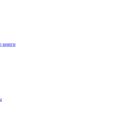
е книги
ы