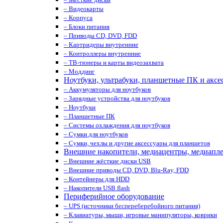
– Видеокарты
– Корпуса
– Блоки питания
– Приводы CD, DVD, FDD
– Картридеры внутренние
– Контроллеры внутренние
– ТВ-тюнеры и карты видеозахвата
– Моддинг
Ноутбуки, ультрабуки, планшетные ПК и аксе
– Аккумуляторы для ноутбуков
– Зарядные устройства для ноутбуков
– Ноутбуки
– Планшетные ПК
– Системы охлаждения для ноутбуков
– Сумки для ноутбуков
– Сумки, чехлы и другие аксессуары для планшетов
Внешние накопители, медиацентры, медиапл
– Внешние жёсткие диски USB
– Внешние приводы CD, DVD, Blu-Ray, FDD
– Контейнеры для HDD
– Накопители USB flash
Периферийное оборудование
– UPS (источники беспереберебойного питания)
– Клавиатуры, мыши, игровые манипуляторы, коврики