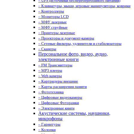
– UPS (источники беспереберебойного питания)
– Клавиатуры, мыши, игровые манипуляторы, коврики
– Контроллеры
– Мониторы LCD
– МФУ лазерные
– МФУ струйные
– Принтеры лазерные
– Проекторы и документ-камеры
– Сетевые фильтры, удлинители и стабилизаторы
– Сканеры
Персональное фото, видео, аудио,
электронные книги
– FM Трансмиттеры
– MP3 плееры
– Web камеры
– Картридеры внешние
– Карты расширения памяти
– Фототехника
– Цифровые видеокамеры
– Цифровые Фоторамки
– Электронные книги
Акустические системы, наушники,
микрофоны
– Гарнитуры
– Колонки