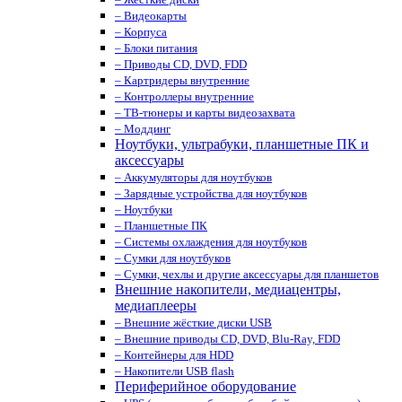
– Видеокарты
– Корпуса
– Блоки питания
– Приводы CD, DVD, FDD
– Картридеры внутренние
– Контроллеры внутренние
– ТВ-тюнеры и карты видеозахвата
– Моддинг
Ноутбуки, ультрабуки, планшетные ПК и
аксессуары
– Аккумуляторы для ноутбуков
– Зарядные устройства для ноутбуков
– Ноутбуки
– Планшетные ПК
– Системы охлаждения для ноутбуков
– Сумки для ноутбуков
– Сумки, чехлы и другие аксессуары для планшетов
Внешние накопители, медиацентры,
медиаплееры
– Внешние жёсткие диски USB
– Внешние приводы CD, DVD, Blu-Ray, FDD
– Контейнеры для HDD
– Накопители USB flash
Периферийное оборудование