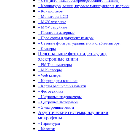
– UPS (источники беспереберебойного питания)
– Клавиатуры, мыши, игровые манипуляторы, коврики
– Контроллеры
– Мониторы LCD
– МФУ лазерные
– МФУ струйные
– Принтеры лазерные
– Проекторы и документ-камеры
– Сетевые фильтры, удлинители и стабилизаторы
– Сканеры
Персональное фото, видео, аудио,
электронные книги
– FM Трансмиттеры
– MP3 плееры
– Web камеры
– Картридеры внешние
– Карты расширения памяти
– Фототехника
– Цифровые видеокамеры
– Цифровые Фоторамки
– Электронные книги
Акустические системы, наушники,
микрофоны
– Гарнитуры
– Колонки