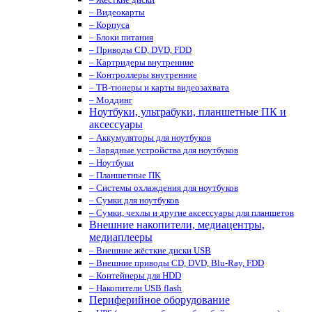
– Видеокарты
– Корпуса
– Блоки питания
– Приводы CD, DVD, FDD
– Картридеры внутренние
– Контроллеры внутренние
– ТВ-тюнеры и карты видеозахвата
– Моддинг
Ноутбуки, ультрабуки, планшетные ПК и
аксессуары
– Аккумуляторы для ноутбуков
– Зарядные устройства для ноутбуков
– Ноутбуки
– Планшетные ПК
– Системы охлаждения для ноутбуков
– Сумки для ноутбуков
– Сумки, чехлы и другие аксессуары для планшетов
Внешние накопители, медиацентры,
медиаплееры
– Внешние жёсткие диски USB
– Внешние приводы CD, DVD, Blu-Ray, FDD
– Контейнеры для HDD
– Накопители USB flash
Периферийное оборудование