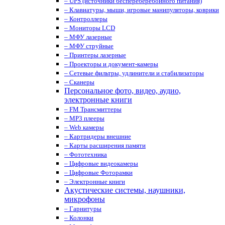
– UPS (источники беспереберебойного питания)
– Клавиатуры, мыши, игровые манипуляторы, коврики
– Контроллеры
– Мониторы LCD
– МФУ лазерные
– МФУ струйные
– Принтеры лазерные
– Проекторы и документ-камеры
– Сетевые фильтры, удлинители и стабилизаторы
– Сканеры
Персональное фото, видео, аудио,
электронные книги
– FM Трансмиттеры
– MP3 плееры
– Web камеры
– Картридеры внешние
– Карты расширения памяти
– Фототехника
– Цифровые видеокамеры
– Цифровые Фоторамки
– Электронные книги
Акустические системы, наушники,
микрофоны
– Гарнитуры
– Колонки