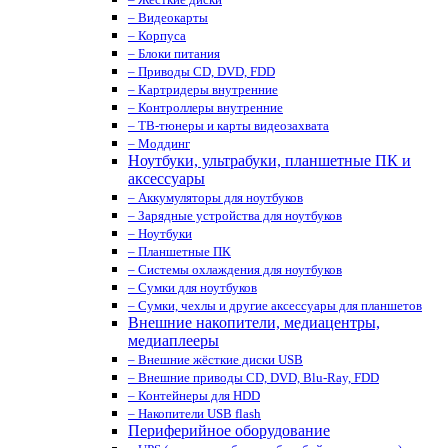
– Видеокарты
– Корпуса
– Блоки питания
– Приводы CD, DVD, FDD
– Картридеры внутренние
– Контроллеры внутренние
– ТВ-тюнеры и карты видеозахвата
– Моддинг
Ноутбуки, ультрабуки, планшетные ПК и
аксессуары
– Аккумуляторы для ноутбуков
– Зарядные устройства для ноутбуков
– Ноутбуки
– Планшетные ПК
– Системы охлаждения для ноутбуков
– Сумки для ноутбуков
– Сумки, чехлы и другие аксессуары для планшетов
Внешние накопители, медиацентры,
медиаплееры
– Внешние жёсткие диски USB
– Внешние приводы CD, DVD, Blu-Ray, FDD
– Контейнеры для HDD
– Накопители USB flash
Периферийное оборудование