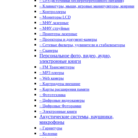
– UPS (источники беспереберебойного питания)
– Клавиатуры, мыши, игровые манипуляторы, коврики
– Контроллеры
– Мониторы LCD
– МФУ лазерные
– МФУ струйные
– Принтеры лазерные
– Проекторы и документ-камеры
– Сетевые фильтры, удлинители и стабилизаторы
– Сканеры
Персональное фото, видео, аудио,
электронные книги
– FM Трансмиттеры
– MP3 плееры
– Web камеры
– Картридеры внешние
– Карты расширения памяти
– Фототехника
– Цифровые видеокамеры
– Цифровые Фоторамки
– Электронные книги
Акустические системы, наушники,
микрофоны
– Гарнитуры
– Колонки