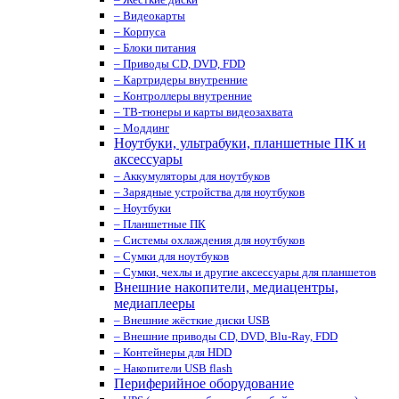
– Видеокарты
– Корпуса
– Блоки питания
– Приводы CD, DVD, FDD
– Картридеры внутренние
– Контроллеры внутренние
– ТВ-тюнеры и карты видеозахвата
– Моддинг
Ноутбуки, ультрабуки, планшетные ПК и
аксессуары
– Аккумуляторы для ноутбуков
– Зарядные устройства для ноутбуков
– Ноутбуки
– Планшетные ПК
– Системы охлаждения для ноутбуков
– Сумки для ноутбуков
– Сумки, чехлы и другие аксессуары для планшетов
Внешние накопители, медиацентры,
медиаплееры
– Внешние жёсткие диски USB
– Внешние приводы CD, DVD, Blu-Ray, FDD
– Контейнеры для HDD
– Накопители USB flash
Периферийное оборудование