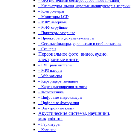
– UPS (источники беспереберебойного питания)
– Клавиатуры, мыши, игровые манипуляторы, коврики
– Контроллеры
– Мониторы LCD
– МФУ лазерные
– МФУ струйные
– Принтеры лазерные
– Проекторы и документ-камеры
– Сетевые фильтры, удлинители и стабилизаторы
– Сканеры
Персональное фото, видео, аудио,
электронные книги
– FM Трансмиттеры
– MP3 плееры
– Web камеры
– Картридеры внешние
– Карты расширения памяти
– Фототехника
– Цифровые видеокамеры
– Цифровые Фоторамки
– Электронные книги
Акустические системы, наушники,
микрофоны
– Гарнитуры
– Колонки