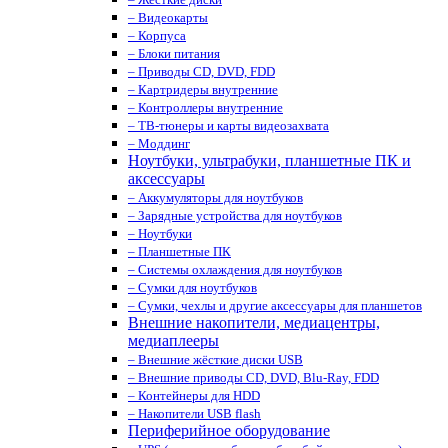
– Видеокарты
– Корпуса
– Блоки питания
– Приводы CD, DVD, FDD
– Картридеры внутренние
– Контроллеры внутренние
– ТВ-тюнеры и карты видеозахвата
– Моддинг
Ноутбуки, ультрабуки, планшетные ПК и
аксессуары
– Аккумуляторы для ноутбуков
– Зарядные устройства для ноутбуков
– Ноутбуки
– Планшетные ПК
– Системы охлаждения для ноутбуков
– Сумки для ноутбуков
– Сумки, чехлы и другие аксессуары для планшетов
Внешние накопители, медиацентры,
медиаплееры
– Внешние жёсткие диски USB
– Внешние приводы CD, DVD, Blu-Ray, FDD
– Контейнеры для HDD
– Накопители USB flash
Периферийное оборудование