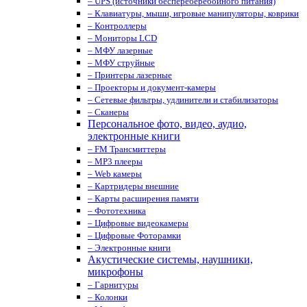
– UPS (источники беспереберебойного питания)
– Клавиатуры, мыши, игровые манипуляторы, коврики
– Контроллеры
– Мониторы LCD
– МФУ лазерные
– МФУ струйные
– Принтеры лазерные
– Проекторы и документ-камеры
– Сетевые фильтры, удлинители и стабилизаторы
– Сканеры
Персональное фото, видео, аудио,
электронные книги
– FM Трансмиттеры
– MP3 плееры
– Web камеры
– Картридеры внешние
– Карты расширения памяти
– Фототехника
– Цифровые видеокамеры
– Цифровые Фоторамки
– Электронные книги
Акустические системы, наушники,
микрофоны
– Гарнитуры
– Колонки