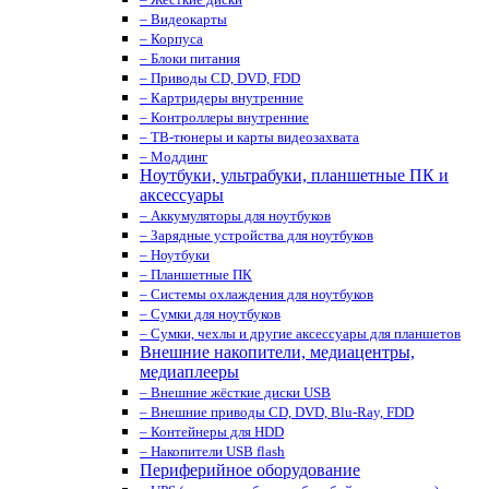
– Видеокарты
– Корпуса
– Блоки питания
– Приводы CD, DVD, FDD
– Картридеры внутренние
– Контроллеры внутренние
– ТВ-тюнеры и карты видеозахвата
– Моддинг
Ноутбуки, ультрабуки, планшетные ПК и
аксессуары
– Аккумуляторы для ноутбуков
– Зарядные устройства для ноутбуков
– Ноутбуки
– Планшетные ПК
– Системы охлаждения для ноутбуков
– Сумки для ноутбуков
– Сумки, чехлы и другие аксессуары для планшетов
Внешние накопители, медиацентры,
медиаплееры
– Внешние жёсткие диски USB
– Внешние приводы CD, DVD, Blu-Ray, FDD
– Контейнеры для HDD
– Накопители USB flash
Периферийное оборудование