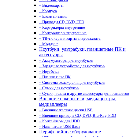
– Видеокарты
– Корпуса
– Блоки питания
– Приводы CD, DVD, FDD
– Картридеры внутренние
– Контроллеры внутренние
– ТВ-тюнеры и карты видеозахвата
– Моддинг
Ноутбуки, ультрабуки, планшетные ПК и
аксессуары
– Аккумуляторы для ноутбуков
– Зарядные устройства для ноутбуков
– Ноутбуки
– Планшетные ПК
– Системы охлаждения для ноутбуков
– Сумки для ноутбуков
– Сумки, чехлы и другие аксессуары для планшетов
Внешние накопители, медиацентры,
медиаплееры
– Внешние жёсткие диски USB
– Внешние приводы CD, DVD, Blu-Ray, FDD
– Контейнеры для HDD
– Накопители USB flash
Периферийное оборудование