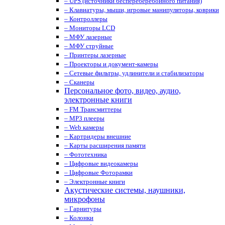
– UPS (источники беспереберебойного питания)
– Клавиатуры, мыши, игровые манипуляторы, коврики
– Контроллеры
– Мониторы LCD
– МФУ лазерные
– МФУ струйные
– Принтеры лазерные
– Проекторы и документ-камеры
– Сетевые фильтры, удлинители и стабилизаторы
– Сканеры
Персональное фото, видео, аудио,
электронные книги
– FM Трансмиттеры
– MP3 плееры
– Web камеры
– Картридеры внешние
– Карты расширения памяти
– Фототехника
– Цифровые видеокамеры
– Цифровые Фоторамки
– Электронные книги
Акустические системы, наушники,
микрофоны
– Гарнитуры
– Колонки