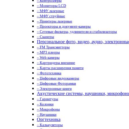
– Контроллеры
– Мониторы LCD
– МФУ лазерные
– МФУ струйные
– Принтеры лазерные
– Проекторы и документ-камеры
– Сетевые фильтры, удлинители и стабилизаторы
– Сканеры
Персональное фото, видео, аудио, электронны
– FM Трансмиттеры
– MP3 плееры
– Web камеры
– Картридеры внешние
– Карты расширения памяти
– Фототехника
– Цифровые видеокамеры
– Цифровые Фоторамки
– Электронные книги
Акустические системы, наушники, микрофон
– Гарнитуры
– Колонки
– Микрофоны
– Наушники
Оргтехника
– Калькуляторы