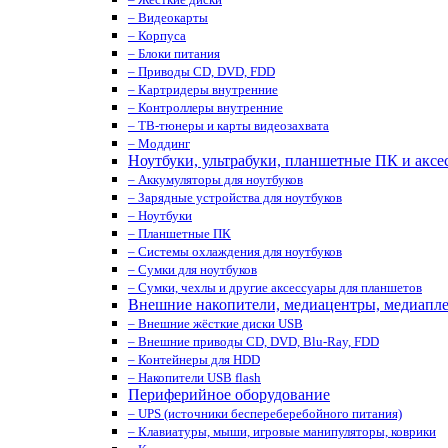
– Видеокарты
– Корпуса
– Блоки питания
– Приводы CD, DVD, FDD
– Картридеры внутренние
– Контроллеры внутренние
– ТВ-тюнеры и карты видеозахвата
– Моддинг
Ноутбуки, ультрабуки, планшетные ПК и аксе
– Аккумуляторы для ноутбуков
– Зарядные устройства для ноутбуков
– Ноутбуки
– Планшетные ПК
– Системы охлаждения для ноутбуков
– Сумки для ноутбуков
– Сумки, чехлы и другие аксессуары для планшетов
Внешние накопители, медиацентры, медиапл
– Внешние жёсткие диски USB
– Внешние приводы CD, DVD, Blu-Ray, FDD
– Контейнеры для HDD
– Накопители USB flash
Периферийное оборудование
– UPS (источники беспереберебойного питания)
– Клавиатуры, мыши, игровые манипуляторы, коврики