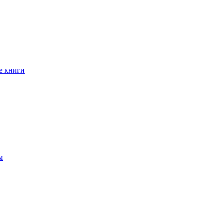
е книги
ы