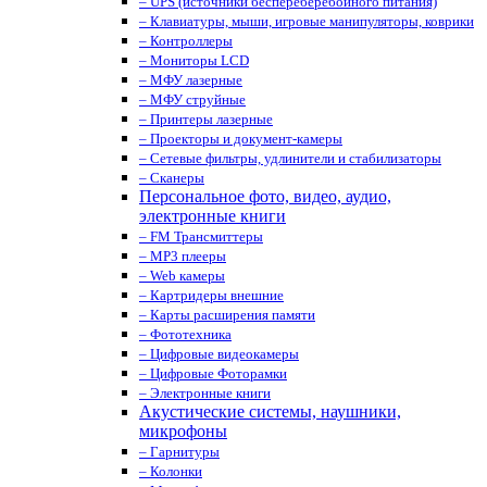
– UPS (источники беспереберебойного питания)
– Клавиатуры, мыши, игровые манипуляторы, коврики
– Контроллеры
– Мониторы LCD
– МФУ лазерные
– МФУ струйные
– Принтеры лазерные
– Проекторы и документ-камеры
– Сетевые фильтры, удлинители и стабилизаторы
– Сканеры
Персональное фото, видео, аудио,
электронные книги
– FM Трансмиттеры
– MP3 плееры
– Web камеры
– Картридеры внешние
– Карты расширения памяти
– Фототехника
– Цифровые видеокамеры
– Цифровые Фоторамки
– Электронные книги
Акустические системы, наушники,
микрофоны
– Гарнитуры
– Колонки