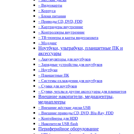
– Видеокарты
– Корпуса
– Блоки питания
– Приводы CD, DVD, FDD
– Картридеры внутренние
– Контроллеры внутренние
– ТВ-тюнеры и карты видеозахвата
– Моддинг
Ноутбуки, ультрабуки, планшетные ПК и
аксессуары
– Аккумуляторы для ноутбуков
– Зарядные устройства для ноутбуков
– Ноутбуки
– Планшетные ПК
– Системы охлаждения для ноутбуков
– Сумки для ноутбуков
– Сумки, чехлы и другие аксессуары для планшетов
Внешние накопители, медиацентры,
медиаплееры
– Внешние жёсткие диски USB
– Внешние приводы CD, DVD, Blu-Ray, FDD
– Контейнеры для HDD
– Накопители USB flash
Периферийное оборудование