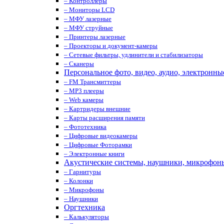
– Контроллеры
– Мониторы LCD
– МФУ лазерные
– МФУ струйные
– Принтеры лазерные
– Проекторы и документ-камеры
– Сетевые фильтры, удлинители и стабилизаторы
– Сканеры
Персональное фото, видео, аудио, электронны
– FM Трансмиттеры
– MP3 плееры
– Web камеры
– Картридеры внешние
– Карты расширения памяти
– Фототехника
– Цифровые видеокамеры
– Цифровые Фоторамки
– Электронные книги
Акустические системы, наушники, микрофон
– Гарнитуры
– Колонки
– Микрофоны
– Наушники
Оргтехника
– Калькуляторы