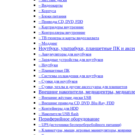
– Видеокарты
– Корпуса
– Блоки питания
– Приводы CD, DVD, FDD
– Картридеры внутренние
– Контроллеры внутренние
– ТВ-тюнеры и карты видеозахвата
– Моддинг
Ноутбуки, ультрабуки, планшетные ПК и аксе
– Аккумуляторы для ноутбуков
– Зарядные устройства для ноутбуков
– Ноутбуки
– Планшетные ПК
– Системы охлаждения для ноутбуков
– Сумки для ноутбуков
– Сумки, чехлы и другие аксессуары для планшетов
Внешние накопители, медиацентры, медиапл
– Внешние жёсткие диски USB
– Внешние приводы CD, DVD, Blu-Ray, FDD
– Контейнеры для HDD
– Накопители USB flash
Периферийное оборудование
– UPS (источники беспереберебойного питания)
– Клавиатуры, мыши, игровые манипуляторы, коврики