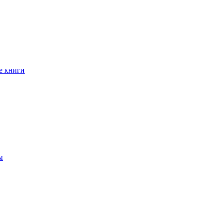
е книги
ы