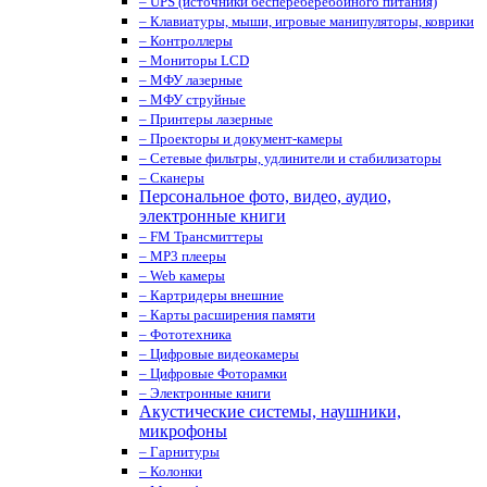
– UPS (источники беспереберебойного питания)
– Клавиатуры, мыши, игровые манипуляторы, коврики
– Контроллеры
– Мониторы LCD
– МФУ лазерные
– МФУ струйные
– Принтеры лазерные
– Проекторы и документ-камеры
– Сетевые фильтры, удлинители и стабилизаторы
– Сканеры
Персональное фото, видео, аудио,
электронные книги
– FM Трансмиттеры
– MP3 плееры
– Web камеры
– Картридеры внешние
– Карты расширения памяти
– Фототехника
– Цифровые видеокамеры
– Цифровые Фоторамки
– Электронные книги
Акустические системы, наушники,
микрофоны
– Гарнитуры
– Колонки