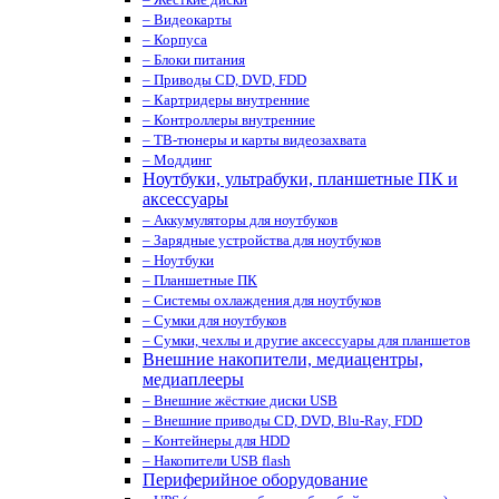
– Видеокарты
– Корпуса
– Блоки питания
– Приводы CD, DVD, FDD
– Картридеры внутренние
– Контроллеры внутренние
– ТВ-тюнеры и карты видеозахвата
– Моддинг
Ноутбуки, ультрабуки, планшетные ПК и
аксессуары
– Аккумуляторы для ноутбуков
– Зарядные устройства для ноутбуков
– Ноутбуки
– Планшетные ПК
– Системы охлаждения для ноутбуков
– Сумки для ноутбуков
– Сумки, чехлы и другие аксессуары для планшетов
Внешние накопители, медиацентры,
медиаплееры
– Внешние жёсткие диски USB
– Внешние приводы CD, DVD, Blu-Ray, FDD
– Контейнеры для HDD
– Накопители USB flash
Периферийное оборудование