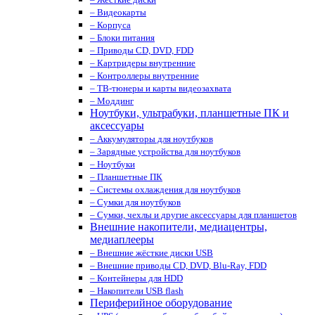
– Видеокарты
– Корпуса
– Блоки питания
– Приводы CD, DVD, FDD
– Картридеры внутренние
– Контроллеры внутренние
– ТВ-тюнеры и карты видеозахвата
– Моддинг
Ноутбуки, ультрабуки, планшетные ПК и
аксессуары
– Аккумуляторы для ноутбуков
– Зарядные устройства для ноутбуков
– Ноутбуки
– Планшетные ПК
– Системы охлаждения для ноутбуков
– Сумки для ноутбуков
– Сумки, чехлы и другие аксессуары для планшетов
Внешние накопители, медиацентры,
медиаплееры
– Внешние жёсткие диски USB
– Внешние приводы CD, DVD, Blu-Ray, FDD
– Контейнеры для HDD
– Накопители USB flash
Периферийное оборудование