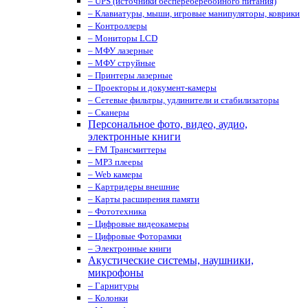
– UPS (источники беспереберебойного питания)
– Клавиатуры, мыши, игровые манипуляторы, коврики
– Контроллеры
– Мониторы LCD
– МФУ лазерные
– МФУ струйные
– Принтеры лазерные
– Проекторы и документ-камеры
– Сетевые фильтры, удлинители и стабилизаторы
– Сканеры
Персональное фото, видео, аудио,
электронные книги
– FM Трансмиттеры
– MP3 плееры
– Web камеры
– Картридеры внешние
– Карты расширения памяти
– Фототехника
– Цифровые видеокамеры
– Цифровые Фоторамки
– Электронные книги
Акустические системы, наушники,
микрофоны
– Гарнитуры
– Колонки