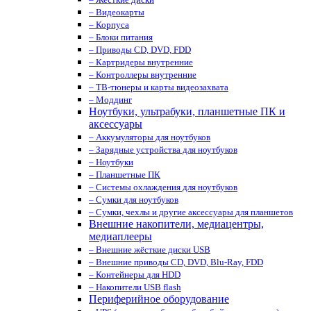
– Видеокарты
– Корпуса
– Блоки питания
– Приводы CD, DVD, FDD
– Картридеры внутренние
– Контроллеры внутренние
– ТВ-тюнеры и карты видеозахвата
– Моддинг
Ноутбуки, ультрабуки, планшетные ПК и
аксессуары
– Аккумуляторы для ноутбуков
– Зарядные устройства для ноутбуков
– Ноутбуки
– Планшетные ПК
– Системы охлаждения для ноутбуков
– Сумки для ноутбуков
– Сумки, чехлы и другие аксессуары для планшетов
Внешние накопители, медиацентры,
медиаплееры
– Внешние жёсткие диски USB
– Внешние приводы CD, DVD, Blu-Ray, FDD
– Контейнеры для HDD
– Накопители USB flash
Периферийное оборудование