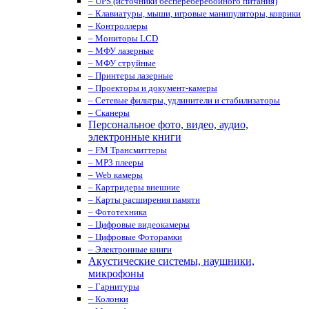
– UPS (источники беспереберебойного питания)
– Клавиатуры, мыши, игровые манипуляторы, коврики
– Контроллеры
– Мониторы LCD
– МФУ лазерные
– МФУ струйные
– Принтеры лазерные
– Проекторы и документ-камеры
– Сетевые фильтры, удлинители и стабилизаторы
– Сканеры
Персональное фото, видео, аудио,
электронные книги
– FM Трансмиттеры
– MP3 плееры
– Web камеры
– Картридеры внешние
– Карты расширения памяти
– Фототехника
– Цифровые видеокамеры
– Цифровые Фоторамки
– Электронные книги
Акустические системы, наушники,
микрофоны
– Гарнитуры
– Колонки