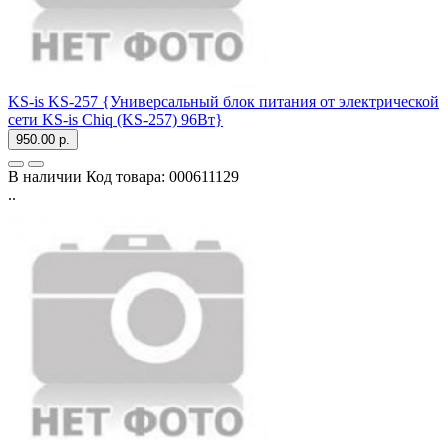
KS-is KS-257 {Универсальный блок питания от электрической
сети KS-is Chiq (KS-257) 96Вт}
950.00 р.
В наличии
Код товара:
000611129
..