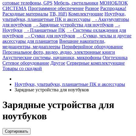
сотовые телефоны, GPS
Мебель, светильники
МОНОБЛОК
СИСТЕМА
Программное обеспечение
Разное
Распродажа!
Расходные материалы
ТВ, HiFi
Комплектующие
Ноутбуки,
ультрабуки, планшетные ПК и аксессуары
- Аккумуляторы
для ноутбуков
- Зарядные устройства для ноутбуков
-
Ноутбуки
- Планшетные ПК
- Системы охлаждения для
ноутбуков
- Сумки для ноутбуков
- Сумки, чехлы и другие
аксессуары для планшетов
Внешние накопители,
медиацентры, медиаплееры
Периферийное оборудование
Персональное фото, видео, аудио, электронные книги
Акустические системы, наушники, микрофоны
Оргтехника
Сетевое оборудование
Другое
Серверные комплектующие
Товары со скидкой
Ноутбуки, ультрабуки, планшетные ПК и аксессуары
Зарядные устройства для ноутбуков
Зарядные устройства для
ноутбуков
Сортировать