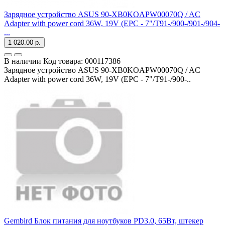
Зарядное устройство ASUS 90-XB0KOAPW00070Q / AC
Adapter with power cord 36W, 19V (EPC - 7"/T91-/900-/901-/904-
...
1 020.00 р.
В наличии
Код товара:
000117386
Зарядное устройство ASUS 90-XB0KOAPW00070Q / AC
Adapter with power cord 36W, 19V (EPC - 7"/T91-/900-..
Gembird Блок питания для ноутбуков PD3.0, 65Вт, штекер