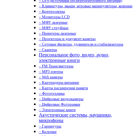
– UPS (источники беспереберебойного питания)
– Клавиатуры, мыши, игровые манипуляторы, коврики
– Контроллеры
– Мониторы LCD
– МФУ лазерные
– МФУ струйные
– Принтеры лазерные
– Проекторы и документ-камеры
– Сетевые фильтры, удлинители и стабилизаторы
– Сканеры
Персональное фото, видео, аудио,
электронные книги
– FM Трансмиттеры
– MP3 плееры
– Web камеры
– Картридеры внешние
– Карты расширения памяти
– Фототехника
– Цифровые видеокамеры
– Цифровые Фоторамки
– Электронные книги
Акустические системы, наушники,
микрофоны
– Гарнитуры
– Колонки