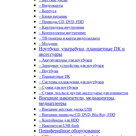
– Видеокарты
– Корпуса
– Блоки питания
– Приводы CD, DVD, FDD
– Картридеры внутренние
– Контроллеры внутренние
– ТВ-тюнеры и карты видеозахвата
– Моддинг
Ноутбуки, ультрабуки, планшетные ПК и
аксессуары
– Аккумуляторы для ноутбуков
– Зарядные устройства для ноутбуков
– Ноутбуки
– Планшетные ПК
– Системы охлаждения для ноутбуков
– Сумки для ноутбуков
– Сумки, чехлы и другие аксессуары для планшетов
Внешние накопители, медиацентры,
медиаплееры
– Внешние жёсткие диски USB
– Внешние приводы CD, DVD, Blu-Ray, FDD
– Контейнеры для HDD
– Накопители USB flash
Периферийное оборудование