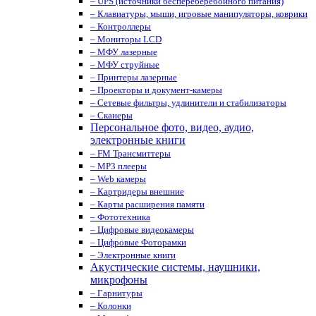
– UPS (источники беспереберебойного питания)
– Клавиатуры, мыши, игровые манипуляторы, коврики
– Контроллеры
– Мониторы LCD
– МФУ лазерные
– МФУ струйные
– Принтеры лазерные
– Проекторы и документ-камеры
– Сетевые фильтры, удлинители и стабилизаторы
– Сканеры
Персональное фото, видео, аудио,
электронные книги
– FM Трансмиттеры
– MP3 плееры
– Web камеры
– Картридеры внешние
– Карты расширения памяти
– Фототехника
– Цифровые видеокамеры
– Цифровые Фоторамки
– Электронные книги
Акустические системы, наушники,
микрофоны
– Гарнитуры
– Колонки