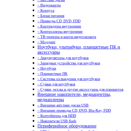
– Видеокарты
– Корпуса
– Блоки питания
– Приводы CD, DVD, FDD
– Картридеры внутренние
– Контроллеры внутренние
– ТВ-тюнеры и карты видеозахвата
– Моддинг
Ноутбуки, ультрабуки, планшетные ПК и
аксессуары
– Аккумуляторы для ноутбуков
– Зарядные устройства для ноутбуков
– Ноутбуки
– Планшетные ПК
– Системы охлаждения для ноутбуков
– Сумки для ноутбуков
– Сумки, чехлы и другие аксессуары для планшетов
Внешние накопители, медиацентры,
медиаплееры
– Внешние жёсткие диски USB
– Внешние приводы CD, DVD, Blu-Ray, FDD
– Контейнеры для HDD
– Накопители USB flash
Периферийное оборудование