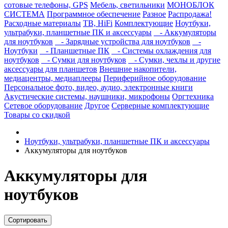
сотовые телефоны, GPS
Мебель, светильники
МОНОБЛОК
СИСТЕМА
Программное обеспечение
Разное
Распродажа!
Расходные материалы
ТВ, HiFi
Комплектующие
Ноутбуки,
ультрабуки, планшетные ПК и аксессуары
- Аккумуляторы
для ноутбуков
- Зарядные устройства для ноутбуков
-
Ноутбуки
- Планшетные ПК
- Системы охлаждения для
ноутбуков
- Сумки для ноутбуков
- Сумки, чехлы и другие
аксессуары для планшетов
Внешние накопители,
медиацентры, медиаплееры
Периферийное оборудование
Персональное фото, видео, аудио, электронные книги
Акустические системы, наушники, микрофоны
Оргтехника
Сетевое оборудование
Другое
Серверные комплектующие
Товары со скидкой
Ноутбуки, ультрабуки, планшетные ПК и аксессуары
Аккумуляторы для ноутбуков
Аккумуляторы для
ноутбуков
Сортировать