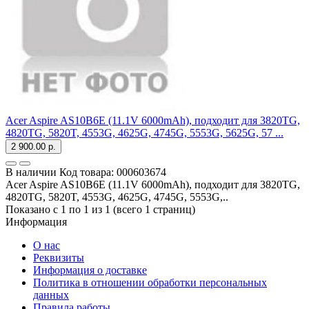
Acer Aspire AS10B6E (11.1V 6000mAh), подходит для 3820TG,
4820TG, 5820T, 4553G, 4625G, 4745G, 5553G, 5625G, 57 ...
2 900.00 р.
В наличии
Код товара:
000603674
Acer Aspire AS10B6E (11.1V 6000mAh), подходит для 3820TG,
4820TG, 5820T, 4553G, 4625G, 4745G, 5553G,..
Показано с 1 по 1 из 1 (всего 1 страниц)
Информация
О нас
Реквизиты
Информация о доставке
Политика в отношении обработки персональных
данных
Правила работы