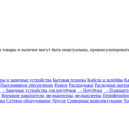
а товары и наличие могут быть неактуальны, проконсультироват
ры и зарядные устройства
Бытовая техника
Кабели и шлейфы
Ка
Программное обеспечение
Разное
Распродажа!
Расходные мате
- Зарядные устройства для ноутбуков
- Ноутбуки
- Планшет
в
Внешние накопители, медиацентры, медиаплееры
Периферийно
ика
Сетевое оборудование
Другое
Серверные комплектующие
То