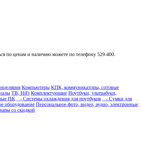
ься по ценам и наличию можете по телефону 529-400.
нцелярия
Компьютеры
КПК, коммуникаторы, сотовые
риалы
ТВ, HiFi
Комплектующие
Ноутбуки, ультрабуки,
ные ПК
- Системы охлаждения для ноутбуков
- Сумки для
е оборудование
Персональное фото, видео, аудио, электронные
вары со скидкой