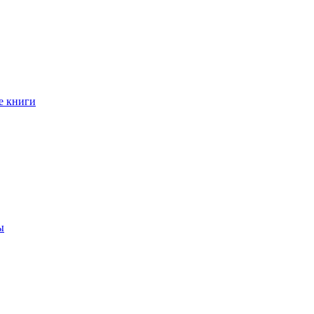
е книги
ы