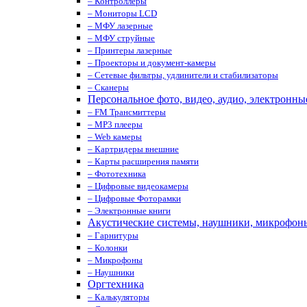
– Контроллеры
– Мониторы LCD
– МФУ лазерные
– МФУ струйные
– Принтеры лазерные
– Проекторы и документ-камеры
– Сетевые фильтры, удлинители и стабилизаторы
– Сканеры
Персональное фото, видео, аудио, электронны
– FM Трансмиттеры
– MP3 плееры
– Web камеры
– Картридеры внешние
– Карты расширения памяти
– Фототехника
– Цифровые видеокамеры
– Цифровые Фоторамки
– Электронные книги
Акустические системы, наушники, микрофон
– Гарнитуры
– Колонки
– Микрофоны
– Наушники
Оргтехника
– Калькуляторы