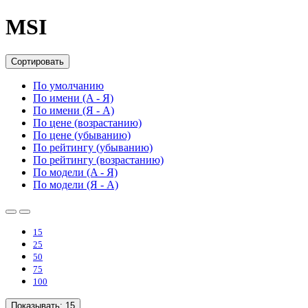
MSI
Сортировать
По умолчанию
По имени (A - Я)
По имени (Я - A)
По цене (возрастанию)
По цене (убыванию)
По рейтингу (убыванию)
По рейтингу (возрастанию)
По модели (A - Я)
По модели (Я - A)
15
25
50
75
100
Показывать:
15