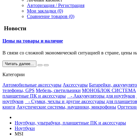
Авторизация / Регистрация
Мои закладки (0)
Сравнение товаров (0)
Новости
Цены на товары и наличие
В связи со сложной экономической ситуацией в стране, цены н
Читать далее...
Категории
Автомобильные аксессуары
Аксессуары
Батарейки, аккумулято
телефоны, GPS
Мебель, светильники
МОНОБЛОК СИСТЕМА
планшетные ПК и аксессуары
- Аккумуляторы для ноутбуков
ноутбуков
- Сумки, чехлы и другие аксессуары для планшето
книги
Акустические системы, наушники, микрофоны
Оргтехн
Ноутбуки, ультрабуки, планшетные ПК и аксессуары
Ноутбуки
MSI