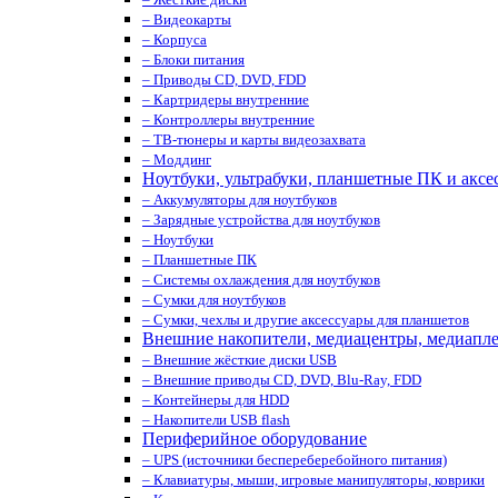
– Видеокарты
– Корпуса
– Блоки питания
– Приводы CD, DVD, FDD
– Картридеры внутренние
– Контроллеры внутренние
– ТВ-тюнеры и карты видеозахвата
– Моддинг
Ноутбуки, ультрабуки, планшетные ПК и аксе
– Аккумуляторы для ноутбуков
– Зарядные устройства для ноутбуков
– Ноутбуки
– Планшетные ПК
– Системы охлаждения для ноутбуков
– Сумки для ноутбуков
– Сумки, чехлы и другие аксессуары для планшетов
Внешние накопители, медиацентры, медиапл
– Внешние жёсткие диски USB
– Внешние приводы CD, DVD, Blu-Ray, FDD
– Контейнеры для HDD
– Накопители USB flash
Периферийное оборудование
– UPS (источники беспереберебойного питания)
– Клавиатуры, мыши, игровые манипуляторы, коврики