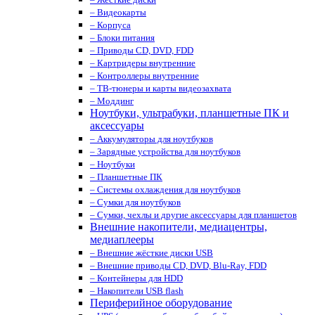
– Видеокарты
– Корпуса
– Блоки питания
– Приводы CD, DVD, FDD
– Картридеры внутренние
– Контроллеры внутренние
– ТВ-тюнеры и карты видеозахвата
– Моддинг
Ноутбуки, ультрабуки, планшетные ПК и
аксессуары
– Аккумуляторы для ноутбуков
– Зарядные устройства для ноутбуков
– Ноутбуки
– Планшетные ПК
– Системы охлаждения для ноутбуков
– Сумки для ноутбуков
– Сумки, чехлы и другие аксессуары для планшетов
Внешние накопители, медиацентры,
медиаплееры
– Внешние жёсткие диски USB
– Внешние приводы CD, DVD, Blu-Ray, FDD
– Контейнеры для HDD
– Накопители USB flash
Периферийное оборудование