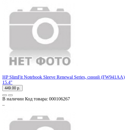
HP SlimFit Notebook Sleeve Renewal Series, синий (FW941AA)
15.4"
449.00 р.
В наличии
Код товара:
000106267
..