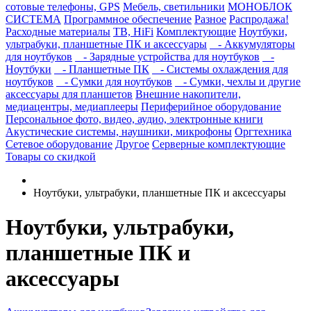
сотовые телефоны, GPS
Мебель, светильники
МОНОБЛОК
СИСТЕМА
Программное обеспечение
Разное
Распродажа!
Расходные материалы
ТВ, HiFi
Комплектующие
Ноутбуки,
ультрабуки, планшетные ПК и аксессуары
- Аккумуляторы
для ноутбуков
- Зарядные устройства для ноутбуков
-
Ноутбуки
- Планшетные ПК
- Системы охлаждения для
ноутбуков
- Сумки для ноутбуков
- Сумки, чехлы и другие
аксессуары для планшетов
Внешние накопители,
медиацентры, медиаплееры
Периферийное оборудование
Персональное фото, видео, аудио, электронные книги
Акустические системы, наушники, микрофоны
Оргтехника
Сетевое оборудование
Другое
Серверные комплектующие
Товары со скидкой
Ноутбуки, ультрабуки, планшетные ПК и аксессуары
Ноутбуки, ультрабуки,
планшетные ПК и
аксессуары