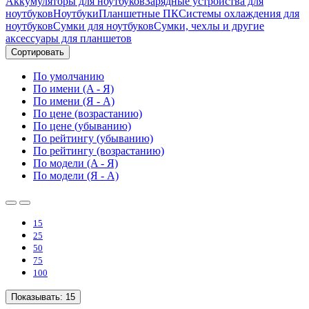
Аккумуляторы для ноутбуков
Зарядные устройства для
ноутбуков
Ноутбуки
Планшетные ПК
Системы охлаждения для
ноутбуков
Сумки для ноутбуков
Сумки, чехлы и другие
аксессуары для планшетов
Сортировать
По умолчанию
По имени (A - Я)
По имени (Я - A)
По цене (возрастанию)
По цене (убыванию)
По рейтингу (убыванию)
По рейтингу (возрастанию)
По модели (A - Я)
По модели (Я - A)
15
25
50
75
100
Показывать:
15