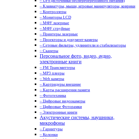
– UPS (источники беспереберебойного питания)
– Клавиатуры, мыши, игровые манипуляторы, коврики
– Контроллеры
– Мониторы LCD
– МФУ лазерные
– МФУ струйные
– Принтеры лазерные
– Проекторы и документ-камеры
– Сетевые фильтры, удлинители и стабилизаторы
– Сканеры
Персональное фото, видео, аудио,
электронные книги
– FM Трансмиттеры
– MP3 плееры
– Web камеры
– Картридеры внешние
– Карты расширения памяти
– Фототехника
– Цифровые видеокамеры
– Цифровые Фоторамки
– Электронные книги
Акустические системы, наушники,
микрофоны
– Гарнитуры
– Колонки