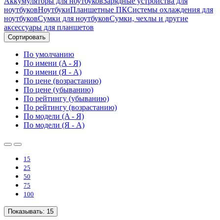
Аккумуляторы для ноутбуков
Зарядные устройства для
ноутбуков
Ноутбуки
Планшетные ПК
Системы охлаждения для
ноутбуков
Сумки для ноутбуков
Сумки, чехлы и другие
аксессуары для планшетов
Сортировать
По умолчанию
По имени (A - Я)
По имени (Я - A)
По цене (возрастанию)
По цене (убыванию)
По рейтингу (убыванию)
По рейтингу (возрастанию)
По модели (A - Я)
По модели (Я - A)
15
25
50
75
100
Показывать:
15