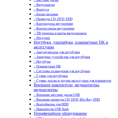
– Видеокарты
– Корпуса
– Блоки питания
– Приводы CD, DVD, FDD
– Картридеры внутренние
– Контроллеры внутренние
– ТВ-тюнеры и карты видеозахвата
– Моддинг
Ноутбуки, ультрабуки, планшетные ПК и
аксессуары
– Аккумуляторы для ноутбуков
– Зарядные устройства для ноутбуков
– Ноутбуки
– Планшетные ПК
– Системы охлаждения для ноутбуков
– Сумки для ноутбуков
– Сумки, чехлы и другие аксессуары для планшетов
Внешние накопители, медиацентры,
медиаплееры
– Внешние жёсткие диски USB
– Внешние приводы CD, DVD, Blu-Ray, FDD
– Контейнеры для HDD
– Накопители USB flash
Периферийное оборудование