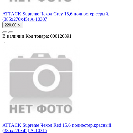
ATTACK Supreme Чехол Grey 15,6 полиэстер,серый,
(385x270x45) A-10307
220.00 р.
В наличии
Код товара:
000120891
..
ATTACK Supreme Чехол Red 15,6 полиэстер,красный,
(385x270x45) A-10315