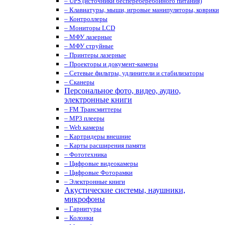
– UPS (источники беспереберебойного питания)
– Клавиатуры, мыши, игровые манипуляторы, коврики
– Контроллеры
– Мониторы LCD
– МФУ лазерные
– МФУ струйные
– Принтеры лазерные
– Проекторы и документ-камеры
– Сетевые фильтры, удлинители и стабилизаторы
– Сканеры
Персональное фото, видео, аудио,
электронные книги
– FM Трансмиттеры
– MP3 плееры
– Web камеры
– Картридеры внешние
– Карты расширения памяти
– Фототехника
– Цифровые видеокамеры
– Цифровые Фоторамки
– Электронные книги
Акустические системы, наушники,
микрофоны
– Гарнитуры
– Колонки