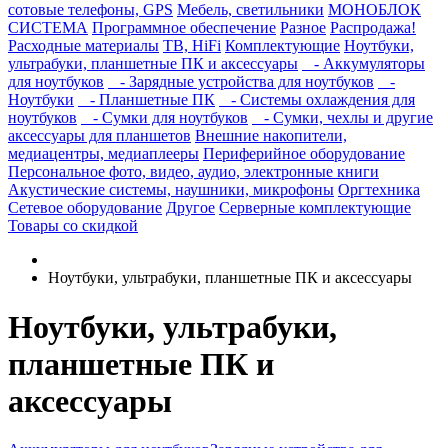
сотовые телефоны, GPS
Мебель, светильники
МОНОБЛОК
СИСТЕМА
Программное обеспечение
Разное
Распродажа!
Расходные материалы
ТВ, HiFi
Комплектующие
Ноутбуки,
ультрабуки, планшетные ПК и аксессуары
- Аккумуляторы
для ноутбуков
- Зарядные устройства для ноутбуков
-
Ноутбуки
- Планшетные ПК
- Системы охлаждения для
ноутбуков
- Сумки для ноутбуков
- Сумки, чехлы и другие
аксессуары для планшетов
Внешние накопители,
медиацентры, медиаплееры
Периферийное оборудование
Персональное фото, видео, аудио, электронные книги
Акустические системы, наушники, микрофоны
Оргтехника
Сетевое оборудование
Другое
Серверные комплектующие
Товары со скидкой
Ноутбуки, ультрабуки, планшетные ПК и аксессуары
Ноутбуки, ультрабуки,
планшетные ПК и
аксессуары