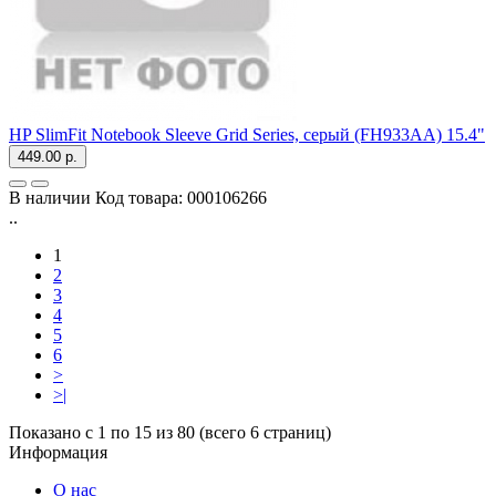
HP SlimFit Notebook Sleeve Grid Series, серый (FH933AA) 15.4"
449.00 р.
В наличии
Код товара:
000106266
..
1
2
3
4
5
6
>
>|
Показано с 1 по 15 из 80 (всего 6 страниц)
Информация
О нас