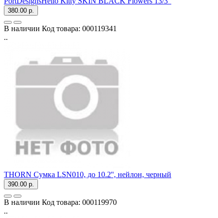
PortDesignsHello Kitty SKIN BLACK Flowers 13/3"
380.00 р.
В наличии
Код товара:
000119341
..
THORN Сумка LSN010, до 10.2'', нейлон, черный
390.00 р.
В наличии
Код товара:
000119970
..