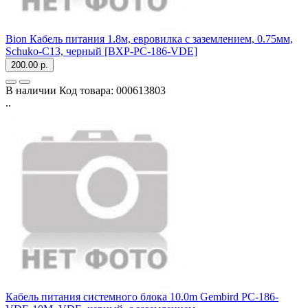
Bion Кабель питания 1.8м, евровилка с заземлением, 0.75мм,
Schuko-C13, черный [BXP-PC-186-VDE]
200.00 р.
В наличии
Код товара:
000613803
..
Кабель питания системного блока 10.0m Gembird PC-186-