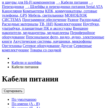
и шнуры для Hi-Fi компонентов
- Кабели питания
-
Переходники
- Шлейфы и переходники питания Serial ATA
Канцелярия
Компьютеры
КПК, коммуникаторы, сотовые
телефоны, GPS
Мебель, светильники
МОНОБЛОК
СИСТЕМА
Программное обеспечение
Разное
Распродажа!
Расходные материалы
ТВ, HiFi
Комплектующие
Ноутбуки,
ультрабуки, планшетные ПК и аксессуары
Внешние
накопители, медиацентры, медиаплееры
Периферийное
оборудование
Персональное фото, видео, аудио, электронные
книги
Акустические системы, наушники, микрофоны
Оргтехника
Сетевое оборудование
Другое
Серверные
комплектующие
Товары со скидкой
Кабели и шлейфы
Кабели питания
Кабели питания
Сортировать
По умолчанию
По имени (A - Я)