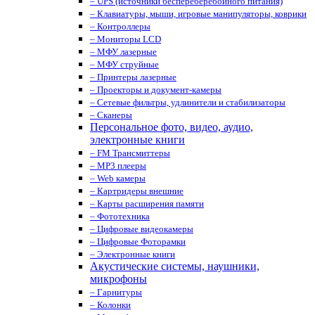
– UPS (источники беспереберебойного питания)
– Клавиатуры, мыши, игровые манипуляторы, коврики
– Контроллеры
– Мониторы LCD
– МФУ лазерные
– МФУ струйные
– Принтеры лазерные
– Проекторы и документ-камеры
– Сетевые фильтры, удлинители и стабилизаторы
– Сканеры
Персональное фото, видео, аудио,
электронные книги
– FM Трансмиттеры
– MP3 плееры
– Web камеры
– Картридеры внешние
– Карты расширения памяти
– Фототехника
– Цифровые видеокамеры
– Цифровые Фоторамки
– Электронные книги
Акустические системы, наушники,
микрофоны
– Гарнитуры
– Колонки