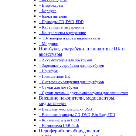
– Видеокарты
– Корпуса
– Блоки питания
– Приводы CD, DVD, FDD
– Картридеры внутренние
– Контроллеры внутренние
– ТВ-тюнеры и карты видеозахвата
– Моддинг
Ноутбуки, ультрабуки, планшетные ПК и
аксессуары
– Аккумуляторы для ноутбуков
– Зарядные устройства для ноутбуков
– Ноутбуки
– Планшетные ПК
– Системы охлаждения для ноутбуков
– Сумки для ноутбуков
– Сумки, чехлы и другие аксессуары для планшетов
Внешние накопители, медиацентры,
медиаплееры
– Внешние жёсткие диски USB
– Внешние приводы CD, DVD, Blu-Ray, FDD
– Контейнеры для HDD
– Накопители USB flash
Периферийное оборудование