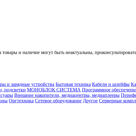
а товары и наличие могут быть неактуальны, проконсультироват
ры и зарядные устройства
Бытовая техника
Кабели и шлейфы
Ка
, подсветки
МОНОБЛОК СИСТЕМА
Программное обеспечени
ссуары
Внешние накопители, медиацентры, медиаплееры
Перифе
фоны
Оргтехника
Сетевое оборудование
Другое
Серверные комп