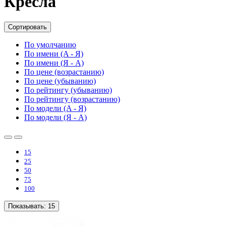
Кресла
Сортировать
По умолчанию
По имени (A - Я)
По имени (Я - A)
По цене (возрастанию)
По цене (убыванию)
По рейтингу (убыванию)
По рейтингу (возрастанию)
По модели (A - Я)
По модели (Я - A)
15
25
50
75
100
Показывать:
15