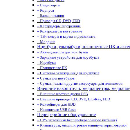
– Видеокарты
– Корпуса
– Блоки питания
– Приводы CD, DVD, FDD
– Картридеры внутренние
– Контроллеры внутренние
– ТВ-тюнеры и карты видеозахвата
– Моддинг
Ноутбуки, ультрабуки, планшетные ПК и аксе
– Аккумуляторы для ноутбуков
– Зарядные устройства для ноутбуков
– Ноутбуки
– Планшетные ПК
– Системы охлаждения для ноутбуков
– Сумки для ноутбуков
– Сумки, чехлы и другие аксессуары для планшетов
Внешние накопители, медиацентры, медиапл
– Внешние жёсткие диски USB
– Внешние приводы CD, DVD, Blu-Ray, FDD
– Контейнеры для HDD
– Накопители USB flash
Периферийное оборудование
– UPS (источники беспереберебойного питания)
– Клавиатуры, мыши, игровые манипуляторы, коврики