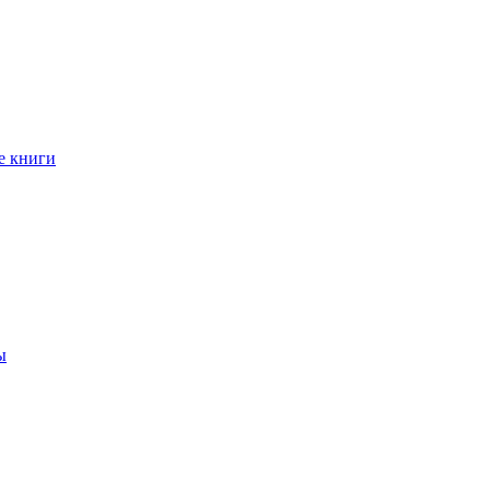
е книги
ы