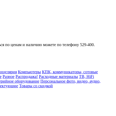
ься по ценам и наличию можете по телефону 529-400.
нцелярия
Компьютеры
КПК, коммуникаторы, сотовые
е
Разное
Распродажа!
Расходные материалы
ТВ, HiFi
рийное оборудование
Персональное фото, видео, аудио,
лектующие
Товары со скидкой