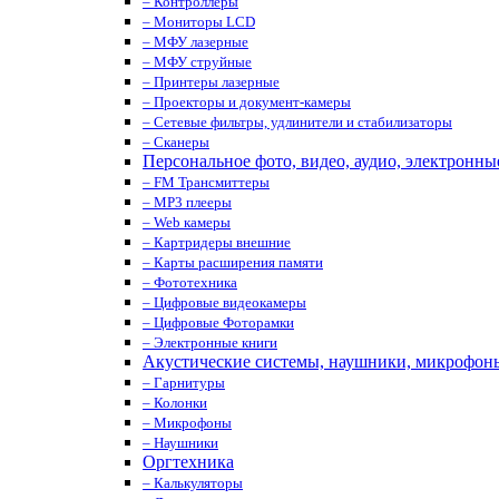
– Контроллеры
– Мониторы LCD
– МФУ лазерные
– МФУ струйные
– Принтеры лазерные
– Проекторы и документ-камеры
– Сетевые фильтры, удлинители и стабилизаторы
– Сканеры
Персональное фото, видео, аудио, электронны
– FM Трансмиттеры
– MP3 плееры
– Web камеры
– Картридеры внешние
– Карты расширения памяти
– Фототехника
– Цифровые видеокамеры
– Цифровые Фоторамки
– Электронные книги
Акустические системы, наушники, микрофон
– Гарнитуры
– Колонки
– Микрофоны
– Наушники
Оргтехника
– Калькуляторы