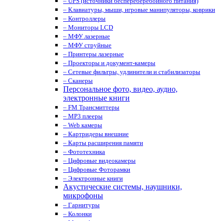
– UPS (источники беспереберебойного питания)
– Клавиатуры, мыши, игровые манипуляторы, коврики
– Контроллеры
– Мониторы LCD
– МФУ лазерные
– МФУ струйные
– Принтеры лазерные
– Проекторы и документ-камеры
– Сетевые фильтры, удлинители и стабилизаторы
– Сканеры
Персональное фото, видео, аудио,
электронные книги
– FM Трансмиттеры
– MP3 плееры
– Web камеры
– Картридеры внешние
– Карты расширения памяти
– Фототехника
– Цифровые видеокамеры
– Цифровые Фоторамки
– Электронные книги
Акустические системы, наушники,
микрофоны
– Гарнитуры
– Колонки