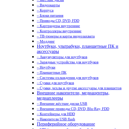
– Видеокарты
– Корпуса
– Блоки питания
– Приводы CD, DVD, FDD
– Картридеры внутренние
– Контроллеры внутренние
– ТВ-тюнеры и карты видеозахвата
– Моддинг
Ноутбуки, ультрабуки, планшетные ПК и
аксессуары
– Аккумуляторы для ноутбуков
– Зарядные устройства для ноутбуков
– Ноутбуки
– Планшетные ПК
– Системы охлаждения для ноутбуков
– Сумки для ноутбуков
– Сумки, чехлы и другие аксессуары для планшетов
Внешние накопители, медиацентры,
медиаплееры
– Внешние жёсткие диски USB
– Внешние приводы CD, DVD, Blu-Ray, FDD
– Контейнеры для HDD
– Накопители USB flash
Периферийное оборудование