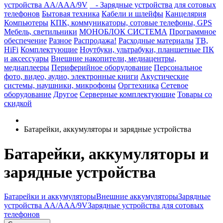
устройства AA/AAA/9V
- Зарядные устройства для сотовых
телефонов
Бытовая техника
Кабели и шлейфы
Канцелярия
Компьютеры
КПК, коммуникаторы, сотовые телефоны, GPS
Мебель, светильники
МОНОБЛОК СИСТЕМА
Программное
обеспечение
Разное
Распродажа!
Расходные материалы
ТВ,
HiFi
Комплектующие
Ноутбуки, ультрабуки, планшетные ПК
и аксессуары
Внешние накопители, медиацентры,
медиаплееры
Периферийное оборудование
Персональное
фото, видео, аудио, электронные книги
Акустические
системы, наушники, микрофоны
Оргтехника
Сетевое
оборудование
Другое
Серверные комплектующие
Товары со
скидкой
Батарейки, аккумуляторы и зарядные устройства
Батарейки, аккумуляторы и
зарядные устройства
Батарейки и аккумуляторы
Внешние аккумуляторы
Зарядные
устройства AA/AAA/9V
Зарядные устройства для сотовых
телефонов