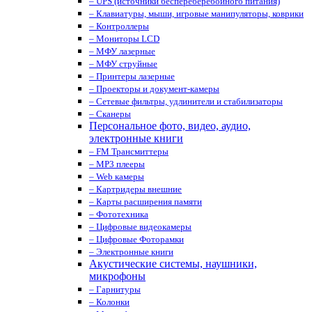
– UPS (источники беспереберебойного питания)
– Клавиатуры, мыши, игровые манипуляторы, коврики
– Контроллеры
– Мониторы LCD
– МФУ лазерные
– МФУ струйные
– Принтеры лазерные
– Проекторы и документ-камеры
– Сетевые фильтры, удлинители и стабилизаторы
– Сканеры
Персональное фото, видео, аудио,
электронные книги
– FM Трансмиттеры
– MP3 плееры
– Web камеры
– Картридеры внешние
– Карты расширения памяти
– Фототехника
– Цифровые видеокамеры
– Цифровые Фоторамки
– Электронные книги
Акустические системы, наушники,
микрофоны
– Гарнитуры
– Колонки