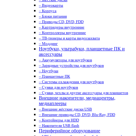
– Видеокарты
– Корпуса
– Блоки питания
– Приводы CD, DVD, FDD
– Картридеры внутренние
– Контроллеры внутренние
– ТВ-тюнеры и карты видеозахвата
– Моддинг
Ноутбуки, ультрабуки, планшетные ПК и
аксессуары
– Аккумуляторы для ноутбуков
– Зарядные устройства для ноутбуков
– Ноутбуки
– Планшетные ПК
– Системы охлаждения для ноутбуков
– Сумки для ноутбуков
– Сумки, чехлы и другие аксессуары для планшетов
Внешние накопители, медиацентры,
медиаплееры
– Внешние жёсткие диски USB
– Внешние приводы CD, DVD, Blu-Ray, FDD
– Контейнеры для HDD
– Накопители USB flash
Периферийное оборудование