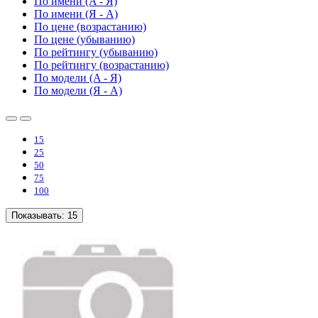
По имени (A - Я)
По имени (Я - A)
По цене (возрастанию)
По цене (убыванию)
По рейтингу (убыванию)
По рейтингу (возрастанию)
По модели (A - Я)
По модели (Я - A)
15
25
50
75
100
Показывать:
15