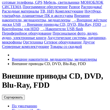
сотовые телефоны, GPS
Мебель, светильники
МОНОБЛОК
СИСТЕМА
Программное обеспечение
Разное
Распродажа!
Расходные материалы
ТВ, HiFi
Комплектующие
Ноутбуки,
ультрабуки, планшетные ПК и аксессуары
Внешние
накопители, медиацентры, медиаплееры
- Внешние жёсткие
диски USB
- Внешние приводы CD, DVD, Blu-Ray, FDD
-
Контейнеры для HDD
- Накопители USB flash
Периферийное оборудование
Персональное фото, видео,
аудио, электронные книги
Акустические системы, наушники,
микрофоны
Оргтехника
Сетевое оборудование
Другое
Серверные комплектующие
Товары со скидкой
Внешние накопители, медиацентры, медиаплееры
Внешние приводы CD, DVD, Blu-Ray, FDD
Внешние приводы CD, DVD,
Blu-Ray, FDD
Сортировать
По умолчанию