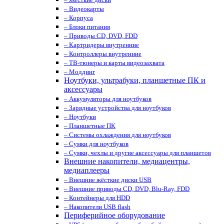
– Видеокарты
– Корпуса
– Блоки питания
– Приводы CD, DVD, FDD
– Картридеры внутренние
– Контроллеры внутренние
– ТВ-тюнеры и карты видеозахвата
– Моддинг
Ноутбуки, ультрабуки, планшетные ПК и
аксессуары
– Аккумуляторы для ноутбуков
– Зарядные устройства для ноутбуков
– Ноутбуки
– Планшетные ПК
– Системы охлаждения для ноутбуков
– Сумки для ноутбуков
– Сумки, чехлы и другие аксессуары для планшетов
Внешние накопители, медиацентры,
медиаплееры
– Внешние жёсткие диски USB
– Внешние приводы CD, DVD, Blu-Ray, FDD
– Контейнеры для HDD
– Накопители USB flash
Периферийное оборудование