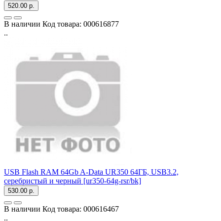
520.00 р.
В наличии
Код товара:
000616877
..
USB Flash RAM 64Gb A-Data UR350 64ГБ, USB3.2,
серебристый и черный [ur350-64g-rsr/bk]
530.00 р.
В наличии
Код товара:
000616467
..