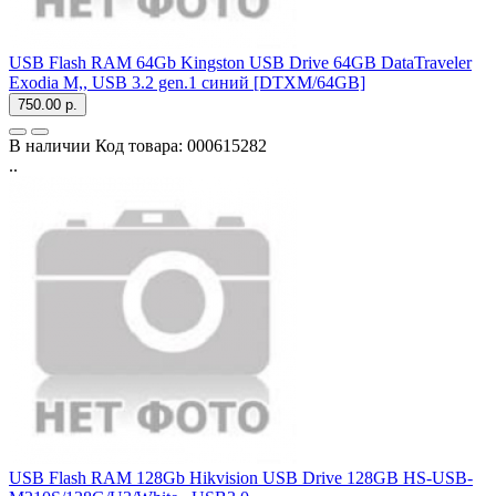
USB Flash RAM 64Gb Kingston USB Drive 64GB DataTraveler
Exodia M,, USB 3.2 gen.1 синий [DTXM/64GB]
750.00 р.
В наличии
Код товара:
000615282
..
USB Flash RAM 128Gb Hikvision USB Drive 128GB HS-USB-