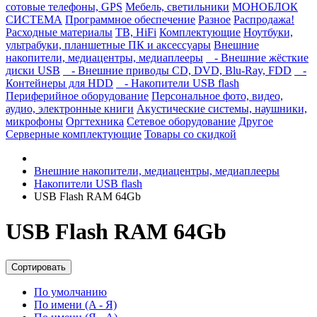
сотовые телефоны, GPS
Мебель, светильники
МОНОБЛОК
СИСТЕМА
Программное обеспечение
Разное
Распродажа!
Расходные материалы
ТВ, HiFi
Комплектующие
Ноутбуки,
ультрабуки, планшетные ПК и аксессуары
Внешние
накопители, медиацентры, медиаплееры
- Внешние жёсткие
диски USB
- Внешние приводы CD, DVD, Blu-Ray, FDD
-
Контейнеры для HDD
- Накопители USB flash
Периферийное оборудование
Персональное фото, видео,
аудио, электронные книги
Акустические системы, наушники,
микрофоны
Оргтехника
Сетевое оборудование
Другое
Серверные комплектующие
Товары со скидкой
Внешние накопители, медиацентры, медиаплееры
Накопители USB flash
USB Flash RAM 64Gb
USB Flash RAM 64Gb
Сортировать
По умолчанию
По имени (A - Я)