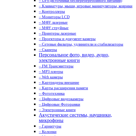
– UPS (источники беспереберебойного питания)
– Клавиатуры, мыши, игровые манипуляторы, коврики
– Контроллеры
– Мониторы LCD
– МФУ лазерные
– МФУ струйные
– Принтеры лазерные
– Проекторы и документ-камеры
– Сетевые фильтры, удлинители и стабилизаторы
– Сканеры
Персональное фото, видео, аудио,
электронные книги
– FM Трансмиттеры
– MP3 плееры
– Web камеры
– Картридеры внешние
– Карты расширения памяти
– Фототехника
– Цифровые видеокамеры
– Цифровые Фоторамки
– Электронные книги
Акустические системы, наушники,
микрофоны
– Гарнитуры
– Колонки