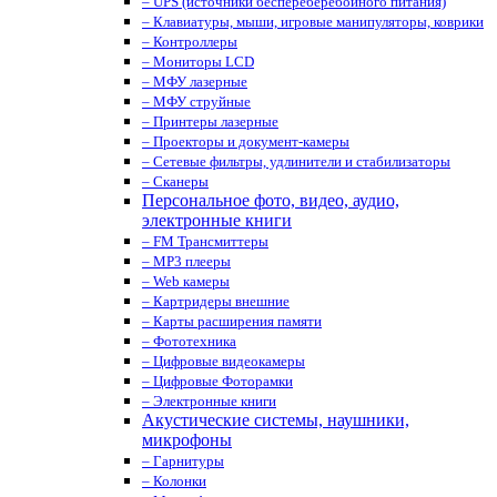
– UPS (источники беспереберебойного питания)
– Клавиатуры, мыши, игровые манипуляторы, коврики
– Контроллеры
– Мониторы LCD
– МФУ лазерные
– МФУ струйные
– Принтеры лазерные
– Проекторы и документ-камеры
– Сетевые фильтры, удлинители и стабилизаторы
– Сканеры
Персональное фото, видео, аудио,
электронные книги
– FM Трансмиттеры
– MP3 плееры
– Web камеры
– Картридеры внешние
– Карты расширения памяти
– Фототехника
– Цифровые видеокамеры
– Цифровые Фоторамки
– Электронные книги
Акустические системы, наушники,
микрофоны
– Гарнитуры
– Колонки