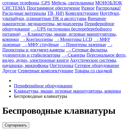
сотовые телефоны, GPS
Мебель, светильники
МОНОБЛОК
СИСТЕМА
Программное обеспечение
Разное
Распродажа!
Расходные материалы
ТВ, HiFi
Комплектующие
Ноутбуки,
ультрабуки, планшетные ПК и аксессуары
Внешние
накопители, медиацентры, медиаплееры
Периферийное
оборудование
- UPS (источники беспереберебойного
питания)
- Клавиатуры, мыши, игровые манипуляторы,
коврики
- Контроллеры
- Мониторы LCD
- МФУ
лазерные
- МФУ струйные
- Принтеры лазерные
-
Проекторы и документ-камеры
- Сетевые фильтры,
удлинители и стабилизаторы
- Сканеры
Персональное фото,
видео, аудио, электронные книги
Акустические системы,
наушники, микрофоны
Оргтехника
Сетевое оборудование
Другое
Серверные комплектующие
Товары со скидкой
Периферийное оборудование
Клавиатуры, мыши, игровые манипуляторы, коврики
Беспроводные клавиатуры
Беспроводные клавиатуры
Сортировать