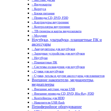
– Видеокарты
– Корпуса
– Блоки питания
– Приводы CD, DVD, FDD
– Картридеры внутренние
– Контроллеры внутренние
– ТВ-тюнеры и карты видеозахвата
– Моддинг
Ноутбуки, ультрабуки, планшетные ПК и
аксессуары
– Аккумуляторы для ноутбуков
– Зарядные устройства для ноутбуков
– Ноутбуки
– Планшетные ПК
– Системы охлаждения для ноутбуков
– Сумки для ноутбуков
– Сумки, чехлы и другие аксессуары для планшетов
Внешние накопители, медиацентры,
медиаплееры
– Внешние жёсткие диски USB
– Внешние приводы CD, DVD, Blu-Ray, FDD
– Контейнеры для HDD
– Накопители USB flash
Периферийное оборудование