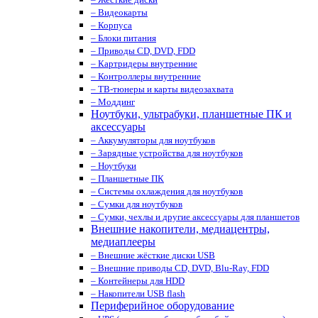
– Видеокарты
– Корпуса
– Блоки питания
– Приводы CD, DVD, FDD
– Картридеры внутренние
– Контроллеры внутренние
– ТВ-тюнеры и карты видеозахвата
– Моддинг
Ноутбуки, ультрабуки, планшетные ПК и
аксессуары
– Аккумуляторы для ноутбуков
– Зарядные устройства для ноутбуков
– Ноутбуки
– Планшетные ПК
– Системы охлаждения для ноутбуков
– Сумки для ноутбуков
– Сумки, чехлы и другие аксессуары для планшетов
Внешние накопители, медиацентры,
медиаплееры
– Внешние жёсткие диски USB
– Внешние приводы CD, DVD, Blu-Ray, FDD
– Контейнеры для HDD
– Накопители USB flash
Периферийное оборудование