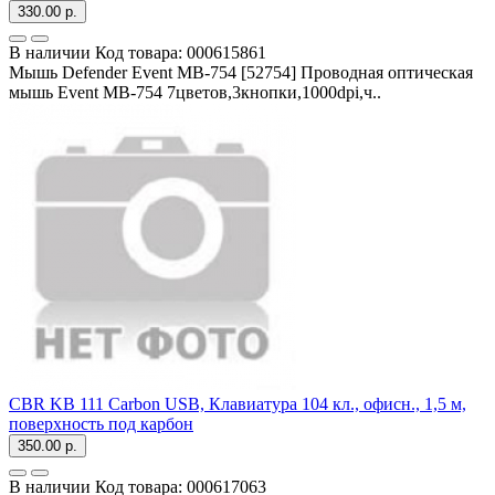
330.00 р.
В наличии
Код товара:
000615861
Мышь Defender Event MB-754 [52754] Проводная оптическая
мышь Event MB-754 7цветов,3кнопки,1000dpi,ч..
CBR KB 111 Carbon USB, Клавиатура 104 кл., офисн., 1,5 м,
поверхность под карбон
350.00 р.
В наличии
Код товара:
000617063