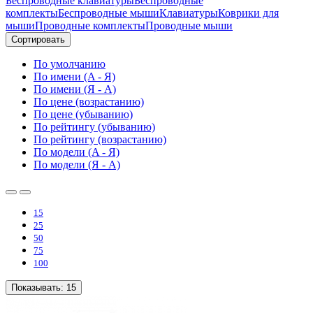
Беспроводные клавиатуры
Беспроводные
комплекты
Беспроводные мыши
Клавиатуры
Коврики для
мыши
Проводные комплекты
Проводные мыши
Сортировать
По умолчанию
По имени (A - Я)
По имени (Я - A)
По цене (возрастанию)
По цене (убыванию)
По рейтингу (убыванию)
По рейтингу (возрастанию)
По модели (A - Я)
По модели (Я - A)
15
25
50
75
100
Показывать:
15