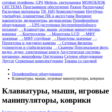
сотовые телефоны, GPS
Мебель, светильники
МОНОБЛОК
СИСТЕМА
Программное обеспечение
Разное
Распродажа!
Расходные материалы
ТВ, HiFi
Комплектующие
Ноутбуки,
ультрабуки, планшетные ПК и аксессуары
Внешние
накопители, медиацентры, медиаплееры
Периферийное
оборудование
- UPS (источники беспереберебойного
питания)
- Клавиатуры, мыши, игровые манипуляторы,
коврики
- Контроллеры
- Мониторы LCD
- МФУ
лазерные
- МФУ струйные
- Принтеры лазерные
-
Проекторы и документ-камеры
- Сетевые фильтры,
удлинители и стабилизаторы
- Сканеры
Персональное фото,
видео, аудио, электронные книги
Акустические системы,
наушники, микрофоны
Оргтехника
Сетевое оборудование
Другое
Серверные комплектующие
Товары со скидкой
Периферийное оборудование
Клавиатуры, мыши, игровые манипуляторы, коврики
Клавиатуры, мыши, игровые
манипуляторы, коврики