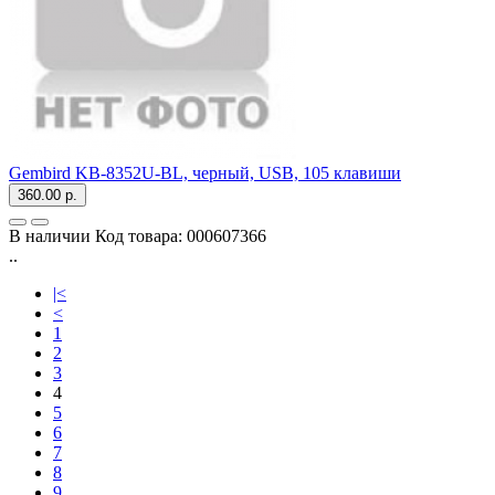
Gembird KB-8352U-BL, черный, USB, 105 клавиши
360.00 р.
В наличии
Код товара:
000607366
..
|<
<
1
2
3
4
5
6
7
8
9