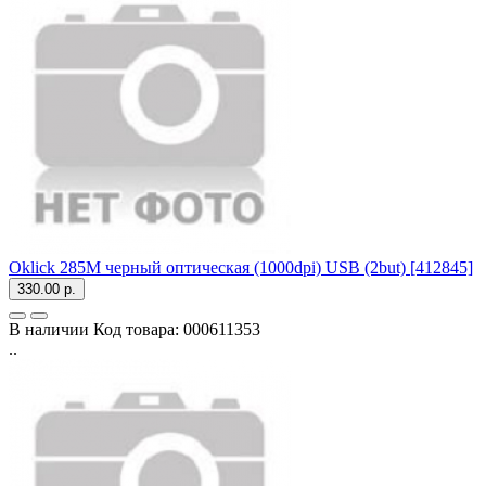
Oklick 285M черный оптическая (1000dpi) USB (2but) [412845]
330.00 р.
В наличии
Код товара:
000611353
..