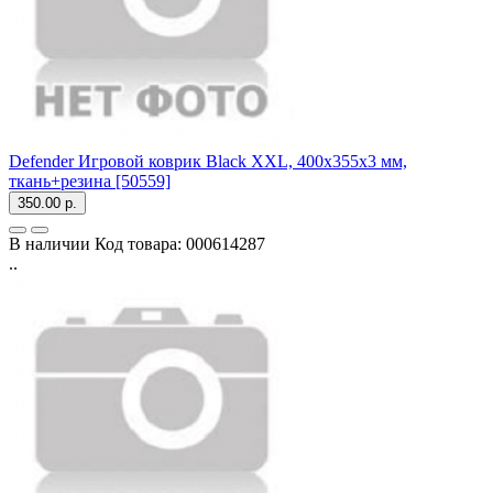
Defender Игровой коврик Black XXL, 400x355x3 мм,
ткань+резина [50559]
350.00 р.
В наличии
Код товара:
000614287
..