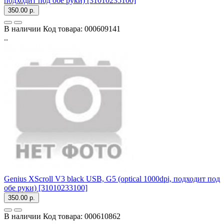
подходит под обе руки) [31010235100]
350.00 р.
В наличии
Код товара:
000609141
..
Genius XScroll V3 black USB, G5 (optical 1000dpi, подходит под
обе руки) [31010233100]
350.00 р.
В наличии
Код товара:
000610862