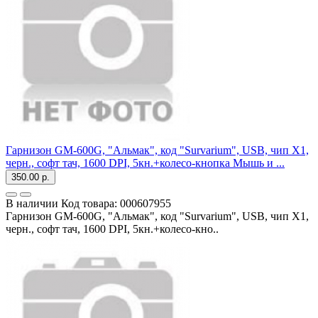
Гарнизон GM-600G, "Альмак", код "Survarium", USB, чип Х1,
черн., софт тач, 1600 DPI, 5кн.+колесо-кнопка Мышь и ...
350.00 р.
В наличии
Код товара:
000607955
Гарнизон GM-600G, "Альмак", код "Survarium", USB, чип Х1,
черн., софт тач, 1600 DPI, 5кн.+колесо-кно..