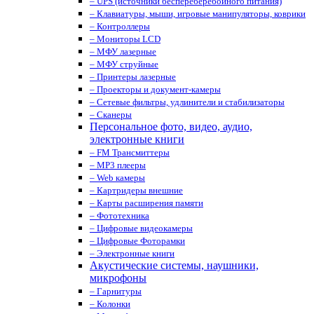
– UPS (источники беспереберебойного питания)
– Клавиатуры, мыши, игровые манипуляторы, коврики
– Контроллеры
– Мониторы LCD
– МФУ лазерные
– МФУ струйные
– Принтеры лазерные
– Проекторы и документ-камеры
– Сетевые фильтры, удлинители и стабилизаторы
– Сканеры
Персональное фото, видео, аудио,
электронные книги
– FM Трансмиттеры
– MP3 плееры
– Web камеры
– Картридеры внешние
– Карты расширения памяти
– Фототехника
– Цифровые видеокамеры
– Цифровые Фоторамки
– Электронные книги
Акустические системы, наушники,
микрофоны
– Гарнитуры
– Колонки