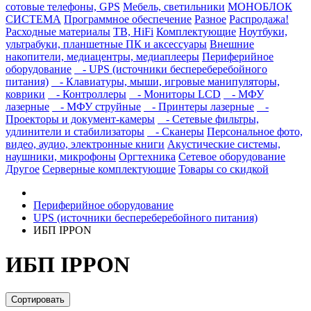
сотовые телефоны, GPS
Мебель, светильники
МОНОБЛОК
СИСТЕМА
Программное обеспечение
Разное
Распродажа!
Расходные материалы
ТВ, HiFi
Комплектующие
Ноутбуки,
ультрабуки, планшетные ПК и аксессуары
Внешние
накопители, медиацентры, медиаплееры
Периферийное
оборудование
- UPS (источники беспереберебойного
питания)
- Клавиатуры, мыши, игровые манипуляторы,
коврики
- Контроллеры
- Мониторы LCD
- МФУ
лазерные
- МФУ струйные
- Принтеры лазерные
-
Проекторы и документ-камеры
- Сетевые фильтры,
удлинители и стабилизаторы
- Сканеры
Персональное фото,
видео, аудио, электронные книги
Акустические системы,
наушники, микрофоны
Оргтехника
Сетевое оборудование
Другое
Серверные комплектующие
Товары со скидкой
Периферийное оборудование
UPS (источники беспереберебойного питания)
ИБП IPPON
ИБП IPPON
Сортировать