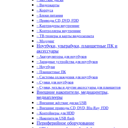
– Видеокарты
– Корпуса
– Блоки питания
– Приводы CD, DVD, FDD
– Картридеры внутренние
– Контроллеры внутренние
– ТВ-тюнеры и карты видеозахвата
– Моддинг
Ноутбуки, ультрабуки, планшетные ПК и
аксессуары
– Аккумуляторы для ноутбуков
– Зарядные устройства для ноутбуков
– Ноутбуки
– Планшетные ПК
– Системы охлаждения для ноутбуков
– Сумки для ноутбуков
– Сумки, чехлы и другие аксессуары для планшетов
Внешние накопители, медиацентры,
медиаплееры
– Внешние жёсткие диски USB
– Внешние приводы CD, DVD, Blu-Ray, FDD
– Контейнеры для HDD
– Накопители USB flash
Периферийное оборудование