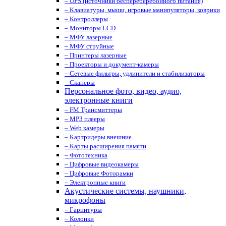
– UPS (источники беспереберебойного питания)
– Клавиатуры, мыши, игровые манипуляторы, коврики
– Контроллеры
– Мониторы LCD
– МФУ лазерные
– МФУ струйные
– Принтеры лазерные
– Проекторы и документ-камеры
– Сетевые фильтры, удлинители и стабилизаторы
– Сканеры
Персональное фото, видео, аудио,
электронные книги
– FM Трансмиттеры
– MP3 плееры
– Web камеры
– Картридеры внешние
– Карты расширения памяти
– Фототехника
– Цифровые видеокамеры
– Цифровые Фоторамки
– Электронные книги
Акустические системы, наушники,
микрофоны
– Гарнитуры
– Колонки