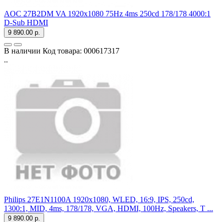
AOC 27B2DM VA 1920x1080 75Hz 4ms 250cd 178/178 4000:1
D-Sub HDMI
9 890.00 р.
В наличии
Код товара:
000617317
..
Philips 27E1N1100A 1920x1080, WLED, 16:9, IPS, 250cd,
1300:1, MID, 4ms, 178/178, VGA, HDMI, 100Hz, Speakers, T ...
9 890.00 р.