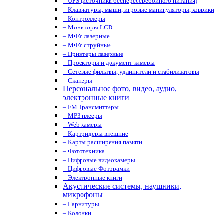
– UPS (источники беспереберебойного питания)
– Клавиатуры, мыши, игровые манипуляторы, коврики
– Контроллеры
– Мониторы LCD
– МФУ лазерные
– МФУ струйные
– Принтеры лазерные
– Проекторы и документ-камеры
– Сетевые фильтры, удлинители и стабилизаторы
– Сканеры
Персональное фото, видео, аудио,
электронные книги
– FM Трансмиттеры
– MP3 плееры
– Web камеры
– Картридеры внешние
– Карты расширения памяти
– Фототехника
– Цифровые видеокамеры
– Цифровые Фоторамки
– Электронные книги
Акустические системы, наушники,
микрофоны
– Гарнитуры
– Колонки