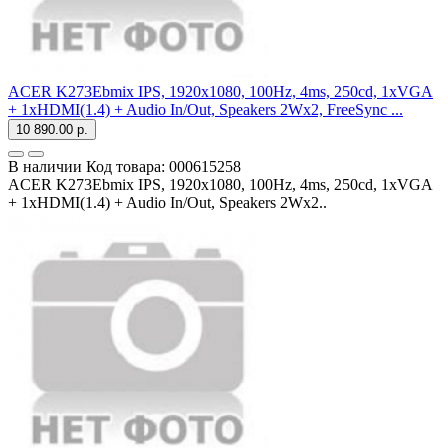
ACER K273Ebmix IPS, 1920x1080, 100Hz, 4ms, 250cd, 1xVGA
+ 1xHDMI(1.4) + Audio In/Out, Speakers 2Wx2, FreeSync ...
10 890.00 р.
В наличии
Код товара:
000615258
ACER K273Ebmix IPS, 1920x1080, 100Hz, 4ms, 250cd, 1xVGA
+ 1xHDMI(1.4) + Audio In/Out, Speakers 2Wx2..