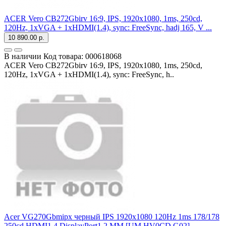
ACER Vero CB272Gbirv 16:9, IPS, 1920x1080, 1ms, 250cd,
120Hz, 1xVGA + 1xHDMI(1.4), sync: FreeSync, hadj 165, V ...
10 890.00 р.
В наличии
Код товара:
000618068
ACER Vero CB272Gbirv 16:9, IPS, 1920x1080, 1ms, 250cd,
120Hz, 1xVGA + 1xHDMI(1.4), sync: FreeSync, h..
Acer VG270Gbmipx черный IPS 1920x1080 120Hz 1ms 178/178
250cd HDMI1.4 DisplayPort1.2 MM [UM.HV0CD.G02] ...