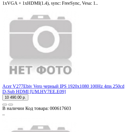
1xVGA + 1xHDMI(1.4), sync: FreeSync, Vesa: 1..
Acer V277Ebiv Vero черный IPS 1920x1080 100Hz 4ms 250cd
D-Sub HDMI [UM.HV7EE.E09]
10 490.00 р.
В наличии
Код товара:
000617603
..