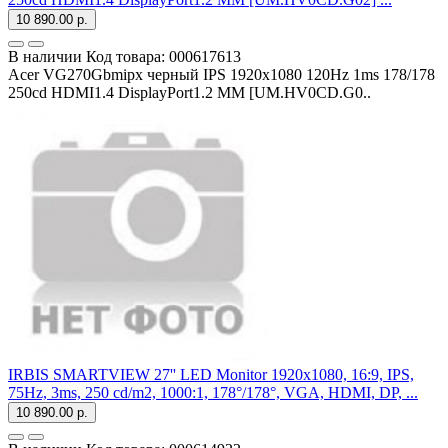
10 890.00 р.
В наличии
Код товара:
000617613
Acer VG270Gbmipx черный IPS 1920x1080 120Hz 1ms 178/178
250cd HDMI1.4 DisplayPort1.2 MM [UM.HV0CD.G0..
IRBIS SMARTVIEW 27'' LED Monitor 1920x1080, 16:9, IPS,
75Hz, 3ms, 250 cd/m2, 1000:1, 178°/178°, VGA, HDMI, DP, ...
10 890.00 р.