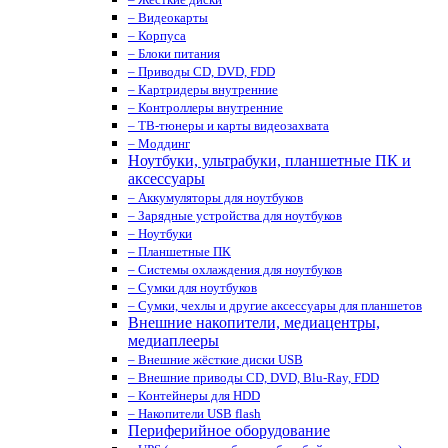
– Видеокарты
– Корпуса
– Блоки питания
– Приводы CD, DVD, FDD
– Картридеры внутренние
– Контроллеры внутренние
– ТВ-тюнеры и карты видеозахвата
– Моддинг
Ноутбуки, ультрабуки, планшетные ПК и
аксессуары
– Аккумуляторы для ноутбуков
– Зарядные устройства для ноутбуков
– Ноутбуки
– Планшетные ПК
– Системы охлаждения для ноутбуков
– Сумки для ноутбуков
– Сумки, чехлы и другие аксессуары для планшетов
Внешние накопители, медиацентры,
медиаплееры
– Внешние жёсткие диски USB
– Внешние приводы CD, DVD, Blu-Ray, FDD
– Контейнеры для HDD
– Накопители USB flash
Периферийное оборудование