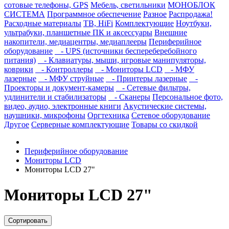
сотовые телефоны, GPS
Мебель, светильники
МОНОБЛОК
СИСТЕМА
Программное обеспечение
Разное
Распродажа!
Расходные материалы
ТВ, HiFi
Комплектующие
Ноутбуки,
ультрабуки, планшетные ПК и аксессуары
Внешние
накопители, медиацентры, медиаплееры
Периферийное
оборудование
- UPS (источники беспереберебойного
питания)
- Клавиатуры, мыши, игровые манипуляторы,
коврики
- Контроллеры
- Мониторы LCD
- МФУ
лазерные
- МФУ струйные
- Принтеры лазерные
-
Проекторы и документ-камеры
- Сетевые фильтры,
удлинители и стабилизаторы
- Сканеры
Персональное фото,
видео, аудио, электронные книги
Акустические системы,
наушники, микрофоны
Оргтехника
Сетевое оборудование
Другое
Серверные комплектующие
Товары со скидкой
Периферийное оборудование
Мониторы LCD
Мониторы LCD 27"
Мониторы LCD 27"
Сортировать