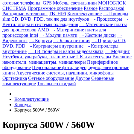
сотовые телефоны, GPS
Мебель, светильники
МОНОБЛОК
СИСТЕМА
Программное обеспечение
Разное
Распродажа!
Расходные материалы
ТВ, HiFi
Комплектующие
- Приводы
slim CD, DVD, FDD, так же для ноутбуков
- Процессоры
-
Вентиляторы и системы охлаждения
- Материнские платы
для процессоров AMD
- Материнские платы для
процессоров Intel
- Модули памяти
- Жесткие диски
-
Видеокарты
- Корпуса
- Блоки питания
- Приводы CD,
DVD, FDD
- Картридеры внутренние
- Контроллеры
внутренние
- ТВ-тюнеры и карты видеозахвата
- Моддинг
Ноутбуки, ультрабуки, планшетные ПК и аксессуары
Внешние
накопители, медиацентры, медиаплееры
Периферийное
оборудование
Персональное фото, видео, аудио, электронные
книги
Акустические системы, наушники, микрофоны
Оргтехника
Сетевое оборудование
Другое
Серверные
комплектующие
Товары со скидкой
Комплектующие
Корпуса
Корпуса 500W / 560W
Корпуса 500W / 560W