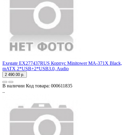
Exegate EX277437RUS Корпус Minitower MA-371X Black,
mATX
2*USB+2*USB3.0, Audio
2 490.00 р.
В наличии
Код товара:
000611835
..