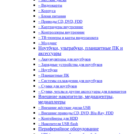
– Видеокарты
– Корпуса
– Блоки питания
– Приводы CD, DVD, FDD
– Картридеры внутренние
– Контроллеры внутренние
– ТВ-тюнеры и карты видеозахвата
– Моддинг
Ноутбуки, ультрабуки, планшетные ПК и
аксессуары
– Аккумуляторы для ноутбуков
– Зарядные устройства для ноутбуков
– Ноутбуки
– Планшетные ПК
– Системы охлаждения для ноутбуков
– Сумки для ноутбуков
– Сумки, чехлы и другие аксессуары для планшетов
Внешние накопители, медиацентры,
медиаплееры
– Внешние жёсткие диски USB
– Внешние приводы CD, DVD, Blu-Ray, FDD
– Контейнеры для HDD
– Накопители USB flash
Периферийное оборудование