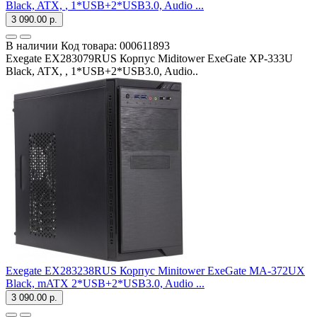
Black, ATX,
, 1*USB+2*USB3.0, Audio ...
3 090.00 р.
В наличии
Код товара:
000611893
Exegate EX283079RUS Корпус Miditower ExeGate XP-333U
Black, ATX, , 1*USB+2*USB3.0, Audio..
Exegate EX283238RUS Корпус Minitower ExeGate MA-372UX
Black, mATX
2*USB+2*USB3.0, Audio ...
3 090.00 р.