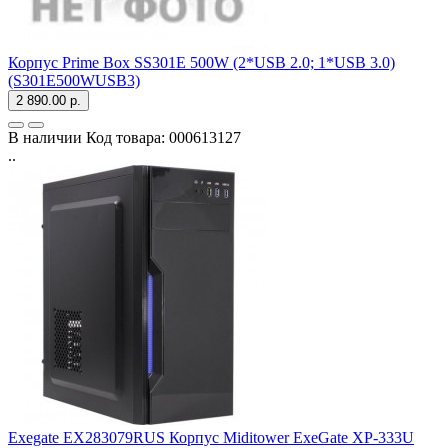
Корпус Prime Box SS301E 500W (2*USB 2.0; 1*USB 3.0)
(S301E500WUSB3)
2 890.00 р.
В наличии
Код товара:
000613127
..
Exegate EX283079RUS Корпус Miditower ExeGate XP-333U