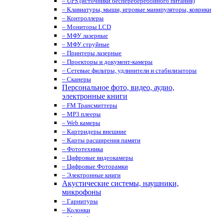
– UPS (источники беспереберебойного питания)
– Клавиатуры, мыши, игровые манипуляторы, коврики
– Контроллеры
– Мониторы LCD
– МФУ лазерные
– МФУ струйные
– Принтеры лазерные
– Проекторы и документ-камеры
– Сетевые фильтры, удлинители и стабилизаторы
– Сканеры
Персональное фото, видео, аудио,
электронные книги
– FM Трансмиттеры
– MP3 плееры
– Web камеры
– Картридеры внешние
– Карты расширения памяти
– Фототехника
– Цифровые видеокамеры
– Цифровые Фоторамки
– Электронные книги
Акустические системы, наушники,
микрофоны
– Гарнитуры
– Колонки