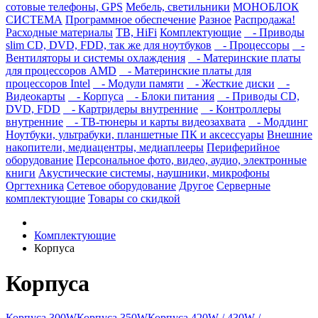
сотовые телефоны, GPS
Мебель, светильники
МОНОБЛОК
СИСТЕМА
Программное обеспечение
Разное
Распродажа!
Расходные материалы
ТВ, HiFi
Комплектующие
- Приводы
slim CD, DVD, FDD, так же для ноутбуков
- Процессоры
-
Вентиляторы и системы охлаждения
- Материнские платы
для процессоров AMD
- Материнские платы для
процессоров Intel
- Модули памяти
- Жесткие диски
-
Видеокарты
- Корпуса
- Блоки питания
- Приводы CD,
DVD, FDD
- Картридеры внутренние
- Контроллеры
внутренние
- ТВ-тюнеры и карты видеозахвата
- Моддинг
Ноутбуки, ультрабуки, планшетные ПК и аксессуары
Внешние
накопители, медиацентры, медиаплееры
Периферийное
оборудование
Персональное фото, видео, аудио, электронные
книги
Акустические системы, наушники, микрофоны
Оргтехника
Сетевое оборудование
Другое
Серверные
комплектующие
Товары со скидкой
Комплектующие
Корпуса
Корпуса
Корпуса 300W
Корпуса 350W
Корпуса 420W / 430W /