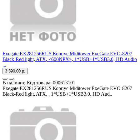
Exegate EX281256RUS Корпус Miditower ExeGate EVO-8207
Black-Red light, ATX, <600NPX>, 1*USB+1*USB3.0, HD Audio
...
3 590.00 р.
В наличии
Код товара:
000613101
Exegate EX281256RUS Корпус Miditower ExeGate EVO-8207
Black-Red light, ATX, , 1*USB+1*USB3.0, HD Aud..