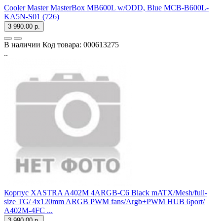
Cooler Master MasterBox MB600L w/ODD, Blue MCB-B600L-
KA5N-S01 (726)
3 990.00 р.
В наличии
Код товара:
000613275
..
Корпус XASTRA A402M 4ARGB-C6 Black mATX/Mesh/full-
size TG/ 4x120mm ARGB PWM fans/Argb+PWM HUB 6port/
A402M-4FC ...
3 990.00 р.