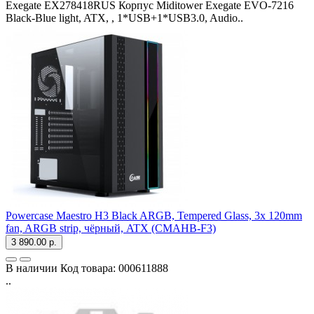
Exegate EX278418RUS Корпус Miditower Exegate EVO-7216
Black-Blue light, ATX, , 1*USB+1*USB3.0, Audio..
Powercase Maestro H3 Black ARGB, Tempered Glass, 3x 120mm
fan, ARGB strip, чёрный, ATX (CMAHB-F3)
3 890.00 р.
В наличии
Код товара:
000611888
..