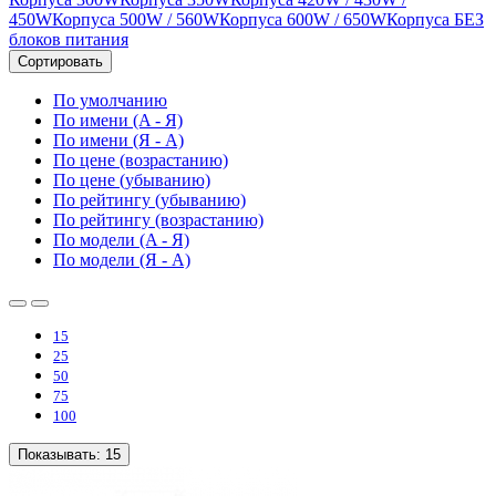
450W
Корпуса 500W / 560W
Корпуса 600W / 650W
Корпуса БЕЗ
блоков питания
Сортировать
По умолчанию
По имени (A - Я)
По имени (Я - A)
По цене (возрастанию)
По цене (убыванию)
По рейтингу (убыванию)
По рейтингу (возрастанию)
По модели (A - Я)
По модели (Я - A)
15
25
50
75
100
Показывать:
15