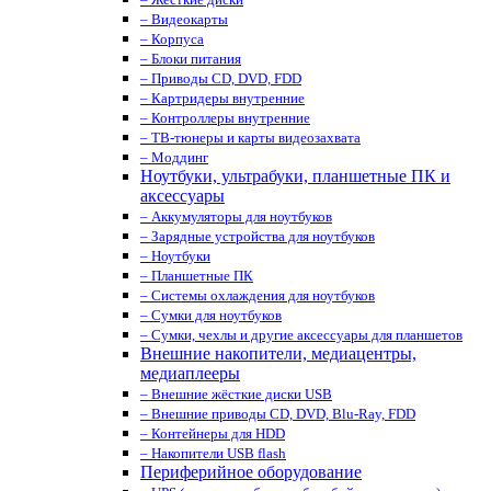
– Видеокарты
– Корпуса
– Блоки питания
– Приводы CD, DVD, FDD
– Картридеры внутренние
– Контроллеры внутренние
– ТВ-тюнеры и карты видеозахвата
– Моддинг
Ноутбуки, ультрабуки, планшетные ПК и
аксессуары
– Аккумуляторы для ноутбуков
– Зарядные устройства для ноутбуков
– Ноутбуки
– Планшетные ПК
– Системы охлаждения для ноутбуков
– Сумки для ноутбуков
– Сумки, чехлы и другие аксессуары для планшетов
Внешние накопители, медиацентры,
медиаплееры
– Внешние жёсткие диски USB
– Внешние приводы CD, DVD, Blu-Ray, FDD
– Контейнеры для HDD
– Накопители USB flash
Периферийное оборудование