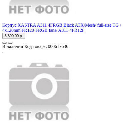
Корпус XASTRA A311 4FRGB Black ATX/Mesh/ full-size TG /
4x120mm FR120-FRGB fans/ A311-4FR12F
3 890.00 р.
В наличии
Код товара:
000617636
..