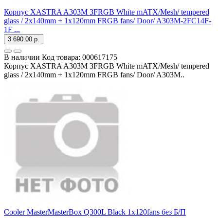
Корпус XASTRA A303M 3FRGB White mATX/Mesh/ tempered
glass / 2x140mm + 1x120mm FRGB fans/ Door/ A303M-2FC14F-
1F ...
3 690.00 р.
В наличии
Код товара:
000617175
Корпус XASTRA A303M 3FRGB White mATX/Mesh/ tempered
glass / 2x140mm + 1x120mm FRGB fans/ Door/ A303M..
Cooler MasterMasterBox Q300L Black 1x120fans без Б/П