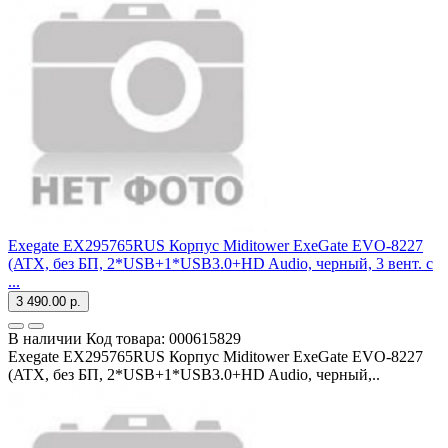
Exegate EX295765RUS Корпус Miditower ExeGate EVO-8227
(ATX, без БП, 2*USB+1*USB3.0+HD Audio, черный, 3 вент. с
...
3 490.00 р.
В наличии
Код товара:
000615829
Exegate EX295765RUS Корпус Miditower ExeGate EVO-8227
(ATX, без БП, 2*USB+1*USB3.0+HD Audio, черный,..