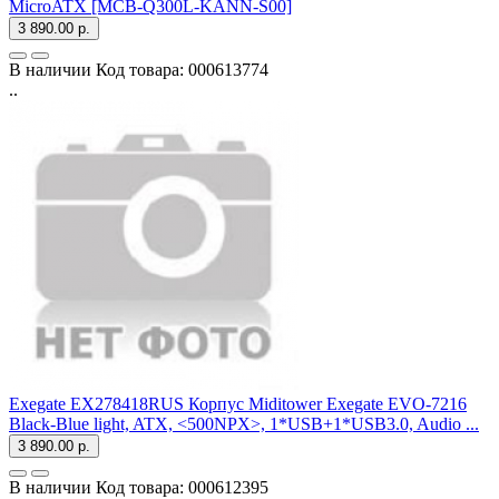
MicroATX [MCB-Q300L-KANN-S00]
3 890.00 р.
В наличии
Код товара:
000613774
..
Exegate EX278418RUS Корпус Miditower Exegate EVO-7216
Black-Blue light, ATX, <500NPX>, 1*USB+1*USB3.0, Audio ...
3 890.00 р.
В наличии
Код товара:
000612395